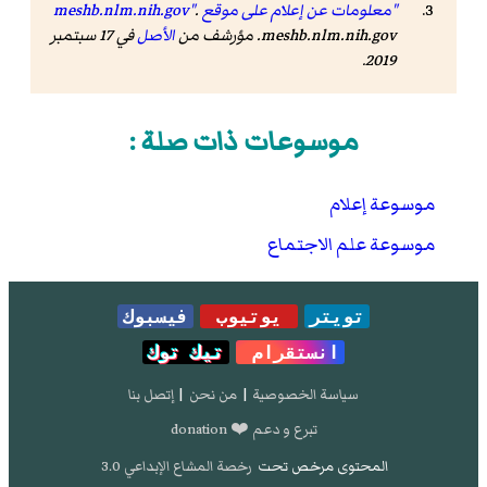
"معلومات عن إعلام على موقع meshb.nlm.nih.gov"
.
meshb.nlm.nih.gov. مؤرشف من
الأصل
في 17 سبتمبر
2019.
موسوعات ذات صلة :
موسوعة إعلام
موسوعة علم الاجتماع
تويتر
يوتيوب
فيسبوك
انستقرام
تيك توك
سياسة الخصوصية
|
من نحن
|
إتصل بنا
تبرع و دعم ❤️ donation
المحتوى مرخص تحت
رخصة المشاع الإبداعي 3.0