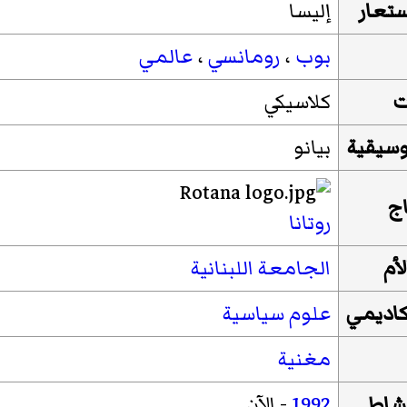
ستعار
إليسا
بوب
،
رومانسي
،
عالمي
ت
كلاسيكي
وسيقية
بيانو
اج
روتانا
أم
الجامعة اللبنانية
اديمي
علوم سياسية
مغنية
نشاط
1992
- الآن