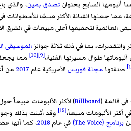
سا ألبومها السابع بعنوان
تصدق بمين
، والذي باع 750 الف نسخة خلال 
موسيقى العالمية لتحقيقها أعلى مبيعات في الشرق ا
والتقديرات، بما في ذلك ثلاثة جوائز
الموسيقى ال
[10]
[9]
مما يجعلها
صنفتها
مجلة فوربس
الأمريكية عام
2017
من أغن
Billboard
) لأكثر الألبومات مبيعاً حول
[15]
 أكثر الألبومات مبيعاً،
وقد أثبتت بذلك وجوداً 
من
برنامج (The Voice)
في عام
2018
، كما أنها ع