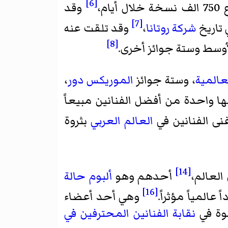
[6]
أيام،
وقد
[7]
شركة روتانا
،
وقد تلقت عنه
[8]
لأوسط وستة جوائز أخرى.
عالمية
، وستة جوائز
الموريكس دور
،
 واحدة من أفضل الفنانين مبيعاً
ى الفنانين في
العالم العربي
بثروة
[14]
 العالم،
أحدهم وهو
ألبوم حالة
[16]
عالمياً مؤثراً.
وهي أحد أعضاء
ضوة في
نقابة الفنانين المحترفين في