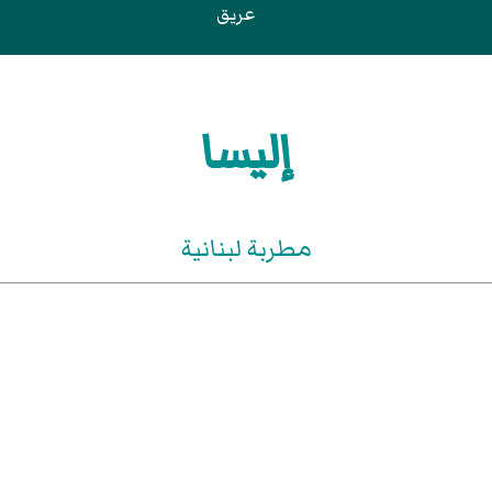
عريق
إليسا
مطربة لبنانية