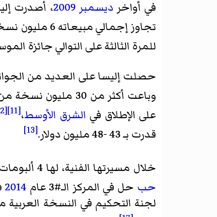
في أواخر
ديسمبر 2009
، أصدرت إلي
تجاوز إجمالي مبيعاته 6 مليون نسخة، مما جعلها الفنانة الأكثر مبيعًا للأسطوانات في تاريخ
للمرة الثالثة على التوالي جائزة ال
حصلت إليسا على العديد من الجوائز 
وباعت أكثر من 30 مليون نسخة من ألبوماتها طوال مسيرتها الفنية،
[12]
[11]
على الإطلاق في
الشرق الأوسط
،
[13]
قدرت بـ 43 -48 مليون دولار.
خلال مسيرتها الفنية، لها 4 ألبومات في قائمة (
حب
حل في المركز الـ#3 عام
2014
في
لجنة التحكيم في النسخة العربية 