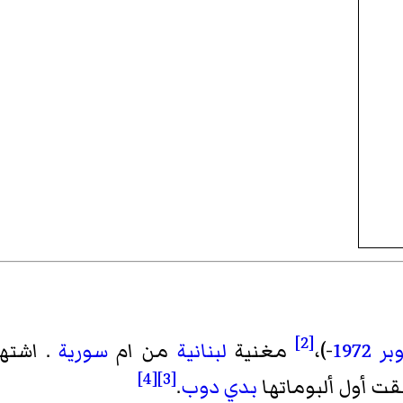
[2]
1972
-)،
مغنية
لبنانية
من ام
سورية
. اشته
[4]
[3]
ت أول ألبوماتها
بدي دوب
.