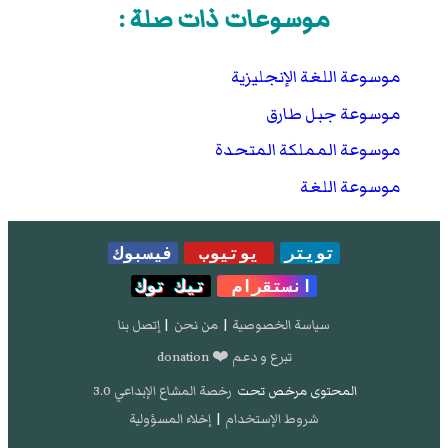
موسوعات ذات صلة :
موسوعة اللغة الإنجليزية
موسوعة جبل طارق
موسوعة المملكة المتحدة
موسوعة اللغة
تويتر
يوتيوب
فيسبوك
انستقرام
تيك توك
سياسة الخصوصية
|
من نحن
|
إتصل بنا
تبرع و دعم ❤️ donation
المحتوى مرخص تحت
رخصة المشاع الإبداعي 3.0
شروط الإستخدام
|
إخلاء المسؤولية