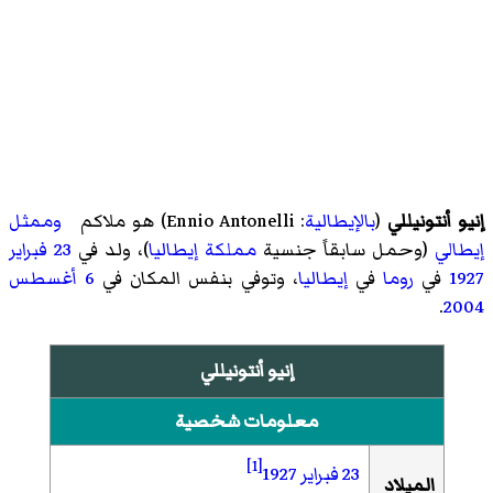
إنيو أنتونيللي
(
بالإيطالية
:
Ennio Antonelli
)‏ هو ملاكم
وممثل
إيطالي
(وحمل سابقاً جنسية
مملكة إيطاليا
)، ولد في
23 فبراير
1927
في
روما
في
إيطاليا
، وتوفي بنفس المكان في
6 أغسطس
.
2004
إنيو أنتونيللي
معلومات شخصية
[1]
23 فبراير
1927
الميلاد