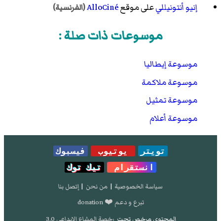
إنيو أنتونيللي
على موقع
AlloCiné
(الفرنسية)
موسوعات ذات صلة :
موسوعة إيطاليا
موسوعة ملاكمة
موسوعة تمثيل
موسوعة أعلام
تويتر
يوتيوب
فيسبوك
انستقرام
تيك توك
سياسة الخصوصية
|
من نحن
|
إتصل بنا
تبرع و دعم ❤️ donation
المحتوى مرخص تحت
رخصة المشاع الإبداعي 3.0