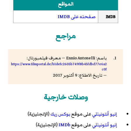
المواقع
صفحته على IMDB
IMDB
مراجع
باسم: Ennio Antonelli — معرف فيلمبورتال:
https://www.filmportal.de/b1defc2605b749f8b45fdbd77e6a2
c0f
— تاريخ الاطلاع: 9 أكتوبر 2017
وصلات خارجية
إنيو أنتونيللي
على موقع
بوكس ريك
(الإنجليزية)
إنيو أنتونيللي
على موقع
IMDb
(الإنجليزية)