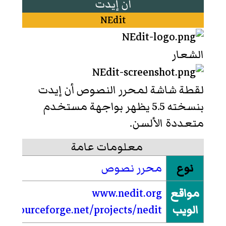
أن إيدت
NEdit
الشعار
لقطة شاشة لمحرر النصوص أن إيدت
بنسخته 5.5 يظهر بواجهة مستخدم
متعددة الألسن.
معلومات عامة
نوع
محرر نصوص
مواقع
www.nedit.org
الويب
sourceforge.net/projects/nedit