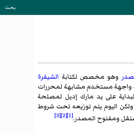
بحث
صدر
وهو مخصص لكتابة
الشيفرة
د واجهة مستخدم مشابهة لمحررات
لبداية على يد
مارك إديل
لمصلحة
كن اليوم يتم توزيعه تحت شروط
[3]
[2]
[1]
تقل ومفتوح المصدر.