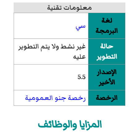
معلومات تقنية
لغة
سي
البرمجة
حالة
غير نشط ولا يتم التطوير
التطوير
عليه
الإصدار
5.5
الأخير
الرخصة
رخصة جنو العمومية
المزايا والوظائف