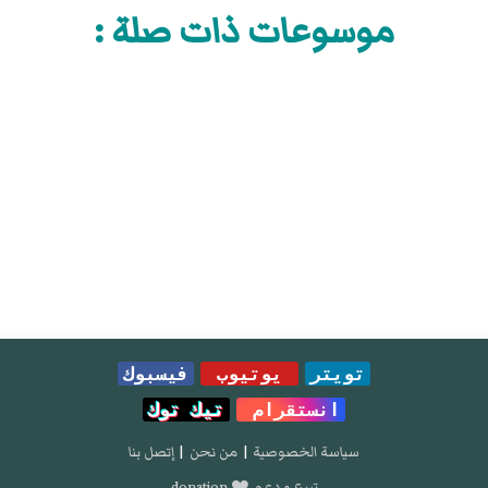
موسوعات ذات صلة :
تويتر
يوتيوب
فيسبوك
انستقرام
تيك توك
سياسة الخصوصية
|
من نحن
|
إتصل بنا
تبرع و دعم ❤️ donation