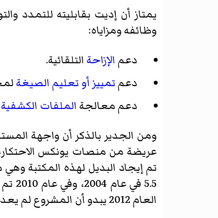
يمتاز أن إديت بقابليته للتمدد و
وظائفه ومزاياه:
دعم
الإزاحة
التلقائية.
دعم
تمييز أو تعليم الصيغة
لمج
دعم معالجة
الملفات الكشفية
ا
ومن الجدير بالذكر أن واجهة المست
عريضة من منصات يونكس الاحتكارية
تم إيجاد البديل لهذه المكتبة وهي 
5.5 في عام 2004، وفي عام 2010 تم توقيف التطوير عليه حيث كان يستضاف على منصة
العام 2012 يبدو أن المشروع لم يعد قائما.