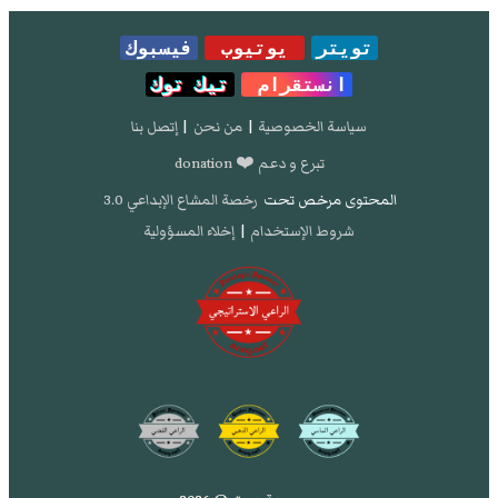
تويتر
يوتيوب
فيسبوك
انستقرام
تيك توك
سياسة الخصوصية
|
من نحن
|
إتصل بنا
تبرع و دعم ❤️ donation
المحتوى مرخص تحت
رخصة المشاع الإبداعي 3.0
شروط الإستخدام
|
إخلاء المسؤولية