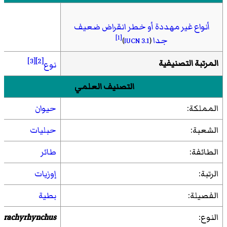
أنواع غير مهددة أو خطر انقراض ضعيف
[1]
جدا
)
IUCN 3.1
(
[3]
[2]
المرتبة التصنيفية
نوع
التصنيف العلمي
المملكة:
حيوان
الشعبة:
حبليات
الطائفة:
طائر
الرتبة:
إوزيات
الفصيلة:
بطية
النوع:
 brachyrhynchus