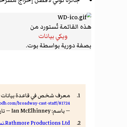
جائزة توني لأفضل إخراج مسرح
هذه القائمة تُستورد من
ويكي بيانات
بصفة دورية بواسطة بوت.
معرف شخص في قاعدة بيانات برو
ibdb.com/broadway-cast-staff/81724
— باسم: Ian McElhinney — تاريخ الاطلاع: 9 أكتوبر 2017
Rathmore Productions Ltd.
نس