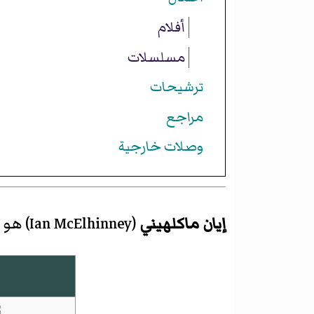
أفلام
مسلسلات
ترشيحات
مراجع
وصلات خارجية
إيان ماكلهيني
(
Ian McElhinney
)‏ هو