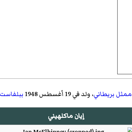
ممثل
بريطاني
، ولد في 19 أغسطس 1948
ببلفاست
إيان ماكلهيني