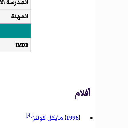
المدرسة الأ
المهنة
IMDB
أفلام
[4]
(
1996
)
مايكل كولنز