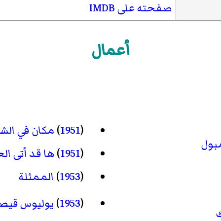
صفحته على IMDB
أعمال
(
1951
)
مكان في ال
مبول
(
1951
)
ها قد أتى ال
(
1953
)
الممثلة
(
1953
)
يوليوس قيص
ك