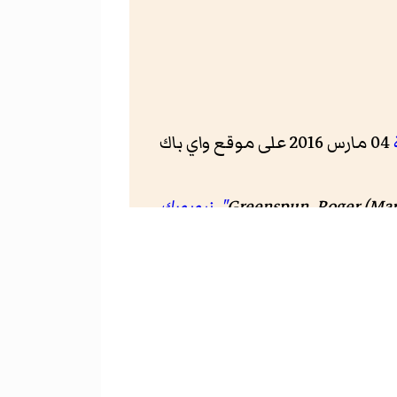
04 مارس 2016 على موقع واي باك
(Mar
Greenspun, Roger
.
نيويورك
.
لوس أنجلوس تايمز
. مؤرشف من