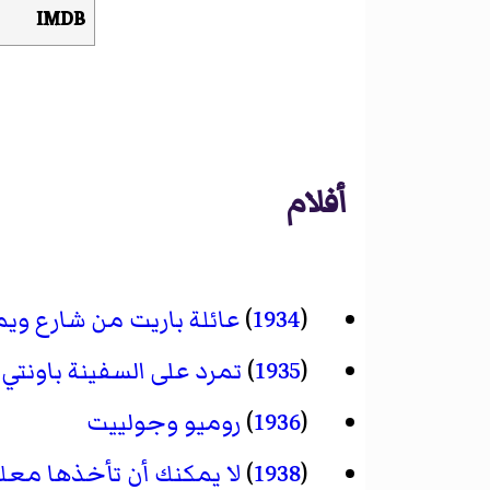
IMDB
أفلام
(
1934
)
عائلة باريت من شارع وي
(
1935
)
تمرد على السفينة باونتي
(
1936
)
روميو وجولييت
(
1938
)
لا يمكنك أن تأخذها مع