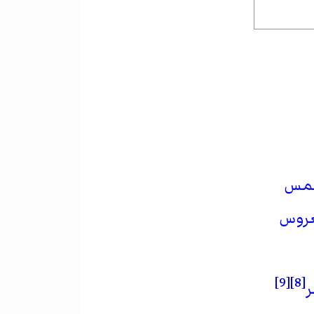
شمس
عروس
[9]
[8]
ر