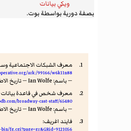
ويكي بيانات
بصفة دورية بواسطة بوت.
معرف الشبكات الاجتماعية وسيا
ooperative.org/ark:/99166/w6k11n88
— باسم: Ian Wolfe — تاريخ الاطلاع: 9 أكتوبر 2017
معرف شخص في قاعدة بيانات برو
bdb.com/broadway-cast-staff/65480
— باسم: Ian Wolfe — تاريخ الاطلاع: 9 أكتوبر 2017
فايند اغريف:
i-bin/fg.cgi?page=gr&GRid=9121056