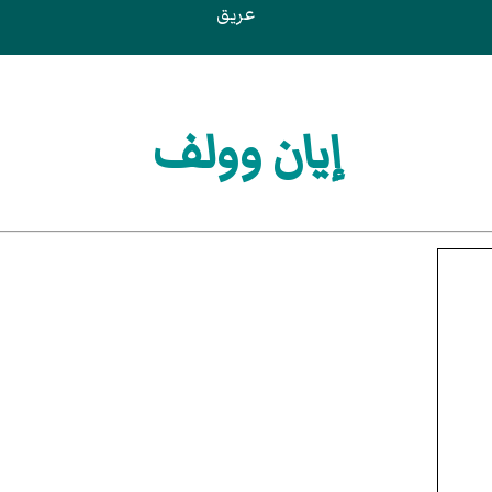
عريق
إيان وولف