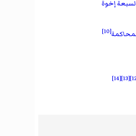
لسبعة إخوة
[10]
لمحاكمة
[14]
[13]