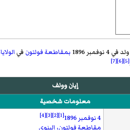
لد في 4 نوفمبر 1896
بمقاطعة فولتون
في
الولاي
[7]
[6]
[5]
إيان وولف
معلومات شخصية
[4]
[3]
[2]
[1]
4 نوفمبر
1896
مقاطعة فولتون، إلينوي