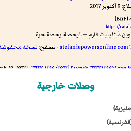
):
https://cata
stefaniepowersonline.com 
- تصفح:
نسخة محفوظة
ch 12, 1971).
"THX 1138 (1971) Lucas's 'THX1138':Love Is
وصلات خارجية
Oliver, Myrna (January 26, 1992).
"Ian Wolfe, 95; Charac
جليزية)
الفرنسية)