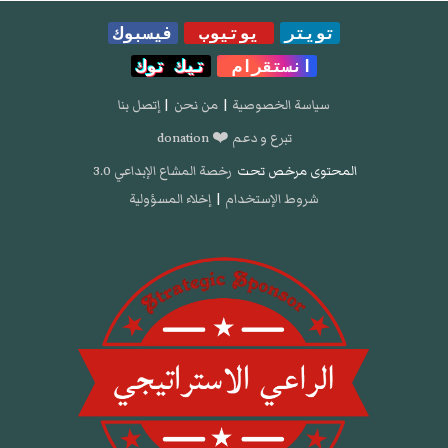
تويتر
يوتيوب
فيسبوك
انستقرام
تيك توك
سياسة الخصوصية
|
من نحن
|
إتصل بنا
تبرع و دعم ❤️ donation
المحتوى مرخص تحت
رخصة المشاع الإبداعي 3.0
شروط الإستخدام
|
إخلاء المسؤولية