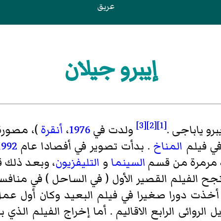
عريق
إيبرو جيلان
[3]
[2]
[1]
برو ياباجى .
ولدت في
1976
،
أنقرة
)، مصورة 
في فيلم
المناخ
. بدأت تصوير في أفصادا عام
1992
 مرمرة من قسم
السينما
و
التليفزيون
، وبعد ذلك 
جح الفيلم القصير الأول ( في الساحل ) في مناف
 أخذت دورا صغيرا في فيلم البعيد وكان أول عمل
 الروائى الرابع الاقاليم . أما إخراج الفيلم الذي