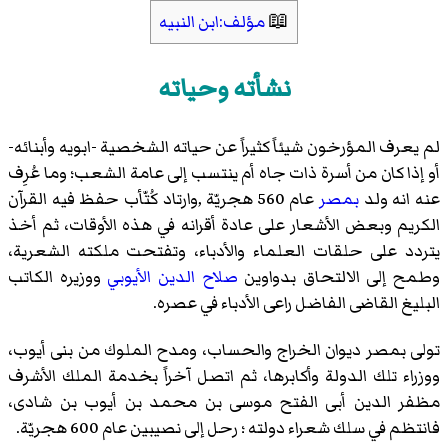
📖
مؤلف:ابن النبيه
نشأته وحياته
لم يعرف المؤرخون شيئاً كثيراً عن حياته الشخصية -ابويه وأبنائه-
أو إذا كان من أسرة ذات جاه أم ينتسب إلى عامة الشعب؛ وما عُرِف
عنه انه ولد
بمصر
عام 560 هجريّة ,وارتاد كُتّأب حفظ فيه القرآن
الكريم وبعض الأشعار على عادة أقرانه في هذه الأوقات، ثم أخذ
يتردد على حلقات العلماء والأدباء، وتفتحت ملكته الشعرية،
وطمح إلى الالتحاق بدواوين
صلاح الدين الأيوبي
ووزيره الكاتب
البليغ
القاضى الفاضل
راعى الأدباء في عصره.
تولى بمصر ديوان الخراج والحساب، ومدح الملوك من بنى أيوب،
ووزراء تلك الدولة وأكابرها، ثم اتصل آخراً بخدمة الملك الأشرف
مظفر الدين أبى الفتح موسى بن محمد بن أيوب بن شادى،
فانتظم في سلك شعراء دولته ؛ رحل إلى نصيبين عام 600 هجريّة.