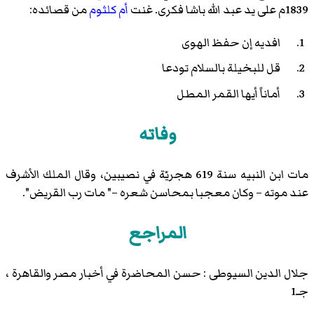
1839م على يد عبد الله باشا فكرى. غنت
أم كلثوم
من قصائده:
افديه إن حفظ الهوى
قل للبخيلة بالسلام تودعا
أماناً أيها القمر المطل
وفاته
مات ابن النبيه سنة 619 هجريّة في نصيبين، وقال الملك الأشرف
عند موته – وكان معجبا بمحاسن شعره –" مات رب القريض".
المراجع
جلال الدين السيوطى : حسن المحاضرة في أخبار مصر والقاهرة ،
جـ1