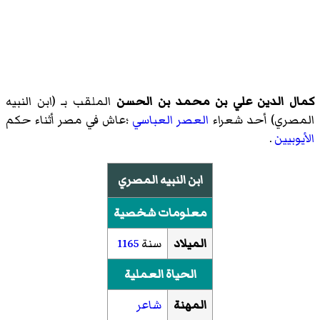
كمال الدين علي بن محمد بن الحسن
الملقب بـ (ابن النبيه
المصري) أحد شعراء
العصر العباسي
؛عاش في مصر أثناء حكم
الأيوبيين
.
ابن النبيه المصري
معلومات شخصية
الميلاد
سنة
1165
الحياة العملية
المهنة
شاعر