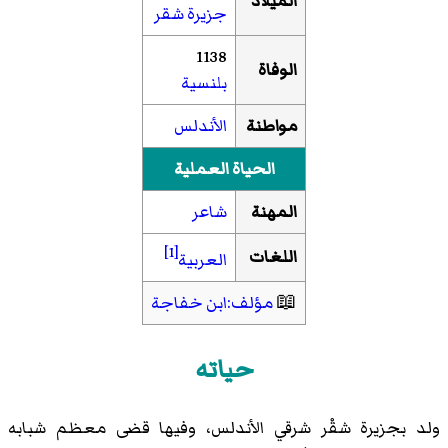
الميلاد
جزيرة شقر
1138
الوفاة
بلنسية
مواطنة
الأندلس
الحياة العملية
المهنة
شاعر
[1]
اللغات
العربية
📖
مؤلف:ابن خفاجة
حياته
ولد بجزيرة شقْر شرقي الأندلس، وفيها قضى معظم شبابه