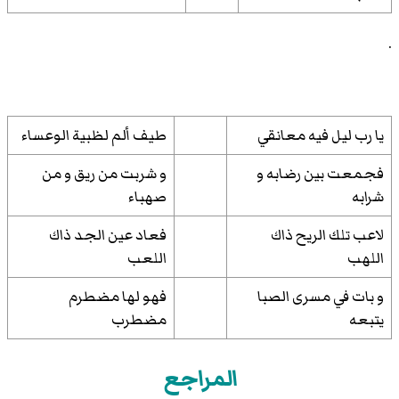
.
يا رب ليل فيه معانقي
طيف ألم لظبية الوعساء
فجمعت بين رضابه و
و شربت من ريق و من
شرابه
صهباء
لاعب تلك الريح ذاك
فعاد عين الجد ذاك
اللهب
اللعب
و بات في مسرى الصبا
فهو لها مضطرم
يتبعه
مضطرب
المراجع