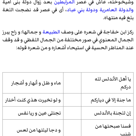
وشيخوخته، عاش في عصر
المرابطين
بعد زوال دولة بنى امية
والدولة العامرية
ودولة بني عباد
، أى في عصر قد نضجت اللغة
بلغ فيه منتهاه.
ركز ابن خفاجة في شعره على وصف
الطبيعة
و جمالها؛ و راح يبرز
الجمال المعنوي في صور مختلفة من الجمال اللفظي و قد وقف
عند المناظر الحسية في استيحاء أشعاره و من شعره قوله:
يا أهل الأندلس لله
ماء و ظل و أنهار و أشجار
دركم
ما جنة إلا في دياركم
و لو تخيرت هذي كنت أختار
إن للجنة بالأندلس
تجتلى عين و ريا نفس
فسنا صبحتها من
و دجا ليلتها من لعس
شنب