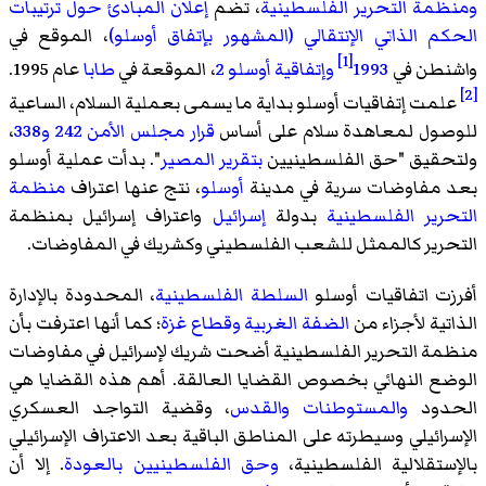
ومنظمة التحرير الفلسطينية
، تضم
إعلان المبادئ حول ترتيبات
الحكم الذاتي الإنتقالي (المشهور بإتفاق أوسلو)
، الموقع في
[1]
واشنطن في
1993
وإتفاقية أوسلو 2
، الموقعة في
طابا
عام 1995.
[2]
علمت إتفاقيات أوسلو بداية ما يسمى بعملية السلام، الساعية
للوصول لمعاهدة سلام على أساس
قرار مجلس الأمن 242
و338
،
ولتحقيق "حق الفلسطينيين
بتقرير المصير
". بدأت عملية أوسلو
بعد مفاوضات سرية في مدينة
أوسلو
، نتج عنها اعتراف
منظمة
التحرير الفلسطينية
بدولة
إسرائيل
واعتراف إسرائيل بمنظمة
التحرير كالممثل للشعب الفلسطيني وكشريك في المفاوضات.
أفرزت اتفاقيات أوسلو
السلطة الفلسطينية
، المحدودة بالإدارة
الذاتية لأجزاء من
الضفة الغربية وقطاع غزة
؛ كما أنها اعترفت بأن
منظمة التحرير الفلسطينية أضحت شريك لإسرائيل في مفاوضات
الوضع النهائي بخصوص القضايا العالقة. أهم هذه القضايا هي
الحدود
والمستوطنات
والقدس
، وقضية التواجد العسكري
الإسرائيلي وسيطرته على المناطق الباقية بعد الاعتراف الإسرائيلي
بالإستقلالية الفلسطينية،
وحق الفلسطينيين بالعودة
. إلا أن