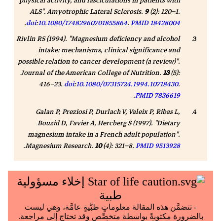
physical activity, and fasciculations in patients with
ALS".
Amyotrophic Lateral Sclerosis
.
9
(2): 120–1.
.
doi
:
10.1080/17482960701855864
.
PMID
18428004
Rivlin RS (1994). "Magnesium deficiency and alcohol
intake: mechanisms, clinical significance and
possible relation to cancer development (a review)".
Journal of the American College of Nutrition
.
13
(5):
416–23.
doi
:
10.1080/07315724.1994.10718430
.
.
PMID
7836619
Galan P, Preziosi P, Durlach V, Valeix P, Ribas L,
Bouzid D, Favier A, Hercberg S (1997). "Dietary
magnesium intake in a French adult population".
.
Magnesium Research
.
10
(4): 321–8.
PMID
9513928