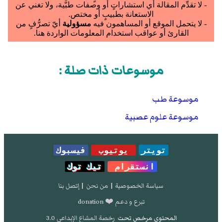
موسوعات ذات صلة :
موسوعة طب
موسوعة علوم عصبية
تويتر
يوتيوب
فيسبوك
انستقرام
تيك توك
سياسة الخصوصية
|
من نحن
|
إتصل بنا
تبرع و دعم ❤️ donation
المحتوى مرخص تحت
رخصة المشاع الإبداعي 3.0