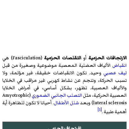
الارتجافات الحزمية
أو
التقلصات الحزمية
(
Fasciculation
)‏ هي
انقباض
الألياف العضلية المعصبة موضوعية وصغيرة من قبل
ليف عصبي
وحيد. تكون الانقباضات خفيفة، غير مؤلمة، ولا
تسبب الحركة، وتنجم عن نشاط كهربي غير مراقب في الخلايا
والألياف العصبية. تظهر، بشكل أساسي، في أمراض الخلايا
العصبية الحركية، مثل
التصلب الجانبي الضموري
(Amyotrophic
lateral sclerosis) وبعد
شلل الأطفال
. أحيانا لا تكون للظاهرة أية
[1]
أهمية طبية .
افرتجاف الحزمي