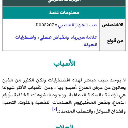
معلومات عامة
الاختصاص
طب الجهاز العصبي
= D005207
علامة سريرية
،
وانقباض عضلي
،
واضطرابات
من أنواع
الحركة
الأسباب
لا يوجد سبب مباشر لهذه افضطرابات ولكن الكثير من الذين
يعانون من مرض الصرع أصيبوا بها ، ومن الأسباب الأكثر شيوعا
هي الإصابة بالسكتة الدماغية، ووجود التشوهات الخلقية، أورام
الدماغ، ونقص المَغْنيزيُوم ،الصدمات النفسية والتلوث. التعب،
[2]
وفقدان السوائل، والتصلب المتعدد.
العلاج