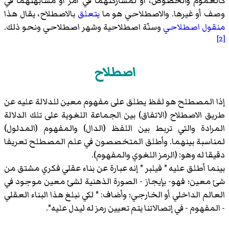
كالعموم والخصوص، أو لمشاركتهما في أمر أو مشابهتهما في
وصف أو غيرها. والاصطلاحي هو ما
يتعلق
بالاصطلاح، يقال هذا
منقول اصطلاحي
وسنّة اصطلاحية وشهر اصطلاحي ونحو ذلك.
[2]
اصطلاح
إذا المصطلح هو لفظ يطلق على مفهوم معين للدلالة عليه عن
طريق الاصطلاح (الاتفاق) بين الجماعة اللغوية على تلك الدلالة
المرادة والتي تربط بين اللفظ (الدال) والمفهوم (المدلول)
لمناسبة بينهما. وأطلق المتخصصون في علم المصطلح تعريفا
دقيقا له وهو: (الرمز اللغوي والمفهوم).
بينما أطلق عليه " فيلبر " إنه عبارة عن بناء عقلي فكري مشتق من
شئ معين؛ فهو- بإيجاز - الصورة الذهنية لشئ معين موجود في
العالم الداخلي أو الخارجي؛ وأضاف: " لكي نبلغ هذا البناء العقلي
- المفهوم - في إتصالاتنا يتم تعيين رمز له ليدل عليه".