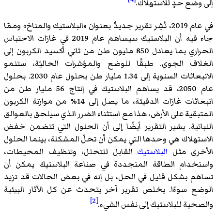
إلى وضع حدٍ للاستهلاك.
في عام 2019، نُشِر تقرير جديدٌ بعنوان «البلاستيك والمناخ» وممّا
جاء فيه أن البلاستيك سيساهم عام 2019 في غازات الاحتباس
الحراري بما يعادل 850 مليون طن من ثاني أكسيد الكربون إلى
الغلاف الجوي. طبقًا للوضع والمؤشرات الحاليّة، ستنمو
الانبعاثات السنوية إلى 1.34 مليار طن بحلول عام 2030. بحلول
عام 2050، قد يساهم البلاستيك في إنتاج 56 مليار طن من
انبعاثات غازات الدفيئة، ما يصل إلى 14% من موازنة الكربون
المتبقية على الأرض، هذا مع استثناء الضرر الذي سيلحق بالعوالق
النباتية. يشير التقرير أيضًا إلى أن الحلول التي تتضمن خفض
الاستهلاك هي وحدها التي يمكن أن تحلّ المشكلة، بينما الحلول
الأخرى مثل
البلاستيك
القابل للتحلل، وتنظيف المحيطات،
واستخدام الطاقة المتجددة في صناعة البلاستيك يمكن أن
تساهم بشكل قليل في الحل، بل إنه في بعض الحالات قد تزيد
الوضع سوءًا. يخلص تقرير آخر يتحدث عن كل الآثار البيئية
[2]
والصحية للبلاستيك إلى نفس الشيء.