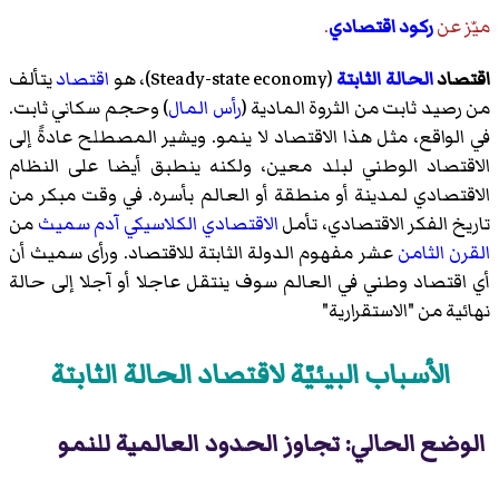
ميّز عن
ركود اقتصادي
.
اقتصاد
الحالة الثابتة
(
Steady-state economy
)‏، هو
اقتصاد
يتألف
من رصيد ثابت من الثروة المادية (
رأس المال
) وحجم سكاني ثابت.
في الواقع، مثل هذا الاقتصاد لا ينمو. ويشير المصطلح عادةً إلى
الاقتصاد الوطني لبلد معين، ولكنه ينطبق أيضا على النظام
الاقتصادي لمدينة أو منطقة أو العالم بأسره. في وقت مبكر من
تاريخ الفكر الاقتصادي، تأمل
الاقتصادي الكلاسيكي
آدم سميث
من
القرن الثامن
عشر مفهوم الدولة الثابتة للاقتصاد. ورأى سميث أن
أي اقتصاد وطني في العالم سوف ينتقل عاجلا أو آجلا إلى حالة
نهائية من "الاستقرارية"
الأسباب البيئيّة لاقتصاد الحالة الثابتة
الوضع الحالي: تجاوز الحدود العالمية للنمو