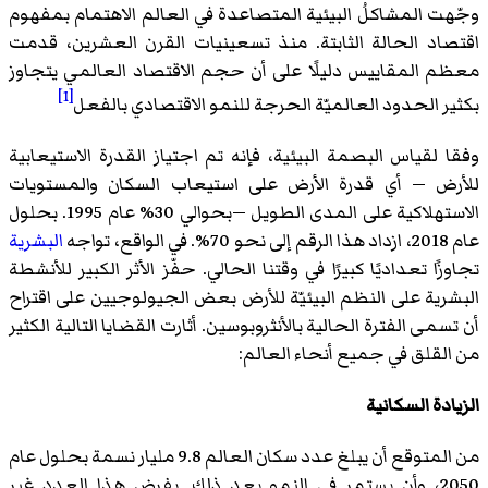
وجّهت المشاكلُ البيئية المتصاعدة في العالم الاهتمام بمفهوم
اقتصاد الحالة الثابتة. منذ تسعينيات القرن العشرين، قدمت
معظم المقاييس دليلًا على أن حجم الاقتصاد العالمي يتجاوز
[1]
بكثير الحدود العالميّة الحرجة للنمو الاقتصادي بالفعل
وفقا لقياس البصمة البيئية، فإنه تم اجتياز القدرة الاستيعابية
للأرض — أي قدرة الأرض على استيعاب السكان والمستويات
الاستهلاكية على المدى الطويل —بحوالي 30% عام 1995. بحلول
عام 2018، ازداد هذا الرقم إلى نحو 70%. في الواقع، تواجه
البشرية
تجاوزًا تعداديًا كبيرًا في وقتنا الحالي. حفّز الأثر الكبير للأنشطة
البشرية على النظم البيئيّة للأرض بعض الجيولوجيين على اقتراح
أن تسمى الفترة الحالية بالأنثروبوسين. أثارت القضايا التالية الكثير
من القلق في جميع أنحاء العالم:
الزيادة السكانية
من المتوقع أن يبلغ عدد سكان العالم 9.8 مليار نسمة بحلول عام
2050، وأن يستمر في النمو بعد ذلك. يفرض هذا العدد غير