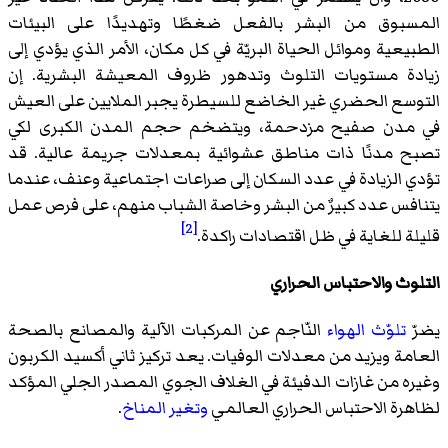
المسبوق من البشر بالفعل ضغطًا وتهديدًا على البيئات
الطبيعية وموائل الحياة البريّة في كل مكان، الأمر الذي يؤدي إلى
زيادة مستويات التلوث وتدهور ظروف المعيشة البشرية. إن
التوسع الحضري غير الخاضع للسيطرة يجبر الملايين على العيش
في مدن صفيح مزدحمة، ويتضخم حجم المدن الكبرى لكي
تصبح مدنًا ذات مناطق عشوائية بمعدلات جريمة عالية. قد
تؤدي الزيادة في عدد السكان إلى صراعات اجتماعية وعنف، عندما
يتنافس عدد كبيرٌ من البشر وخاصة الشباب منهم، على فرص عمل
[2]
قليلة للغاية في ظل اقتصادات راكدة.
التلوث والاحتباس الحراري
يضرّ
تلوّث الهواء
النّاجم عن المركبات الآلية والمصانع بالصحة
العامة ويزيد من معدلات الوفيات. يعد تركيز ثاني أكسيد الكربون
وغيره من غازات الدفيئة في الغلاف الجوي المصدر الجلي المؤكد
لظاهرة الاحتباس الحراري العالمي
وتغير المناخ
.