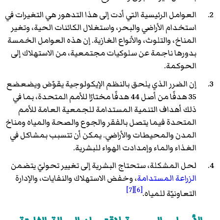
العوامل الرئيسية التي أدت إلى هذا التدهور هي التغيرات في
استخدام الأراضي والبحر، واستغلال الكائنات الحية، وتغير
المناخ، والتلوث، والأنواع الغازية. إن هذه العوامل الخمسة
بدورها ناجمة عن سلوكيات مجتمعية، من الاستهلاك إلى
الحوكمة.
إن الضرر الذي يلحق بالنظم الإيكولوجية يقوّض ويضعضع
35 هدفًا من أصل 44 هدفًا مختارًا للأمم المتحدة، بما في
ذلك أهداف التنمية المستدامة للجمعية العامة للأمم
المتحدة فيما يتصل بالفقر والجوع والصحة والمياه ومناخ
المدن والمحيطات والأراضي. يمكن أن تتسبب بمشاكل في
الغذاء والماء وإمدادت الهواء للبشرية.
لحل المشكلة، ستحتاج البشرية إلى تغيير تحوليّ يتضمن
الزراعة المستدامة
، وخفض الاستهلاك والنفايات، والإدارة
[7]
[6]
التعاونيّة للمياه.