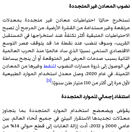
نضوب المعادن غير المتجددة
تستخرج حاليًا احتياطيات معادن غير متجددة بمعدلات
مرتفعة وغير مستدامة من القشرة الأرضية. من المرجح أن تصبح
الاحتياطيات المتبقية أكثر تكلفةً عند استخراجها في المستقبل
القريب، وسوف تنضب عند نقطة ما. قد يتوقف عصر التوسع
الاقتصادي السلمي نسبيًا الذي ساد عالميًا منذ الحرب العالمية
الثانية بسبب صدمات العرض غير المتوقعة أو أن ينجح ببساطة
في الوصول إلى ذروة مسارات النضوب
للنفط
وغيرها من المعادن
الثمينة. في عام 2020، وصل معدل استخدام الموارد الطبيعية
[5]
لأول مرة إلى أكثر من 110 مليار طن سنويًا.
استنفاد إجمالي للموارد المتجددة
يقوّض ويضعضع استخدام الموارد المتجددة بما بتجاوز
معدّلات تجديدها الاستقرار البيئيّ في جميع أنحاء العالم. بين
عامي 2000 و 2012، أدت إزالة الغابات إلى قطع حوالي 14% من