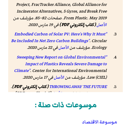
Project, FracTracker Alliance, Global Alliance for
Incinerator Alternatives, 5 Gyres, and Break Free
From Plastic. May 2019. صفحات 82–85. مؤرشف من
الأصل
( كتاب إلكتروني PDF )
في 19 مارس 2020
.
"Embodied Carbon of Solar PV: Here's Why It Must
Be Included In Net Zero Carbon Buildings"
.
Circular
Ecology
. مؤرشف من
الأصل
في 22 مارس 2020
.
"Sweeping New Report on Global Environmental
Impact of Plastics Reveals Severe Damage to
Climate"
.
Center for International Environmental
Law (CIEL)
. مؤرشف من
الأصل
في 17 مارس 2020
.
THROWING AWAY THE FUTURE
( كتاب إلكتروني PDF )
.
Greenpeace. مؤرشف من
الأصل
( كتاب إلكتروني PDF )
في 7 ديسمبر 2019
.
موسوعات ذات صلة :
Summary for policymakers of the global assessment
report on biodiversity and ecosystem services of the
موسوعة الاقتصاد
Intergovernmental Science-Policy Platform on
Biodiversity and Ecosystem Services
( كتاب إلكتروني