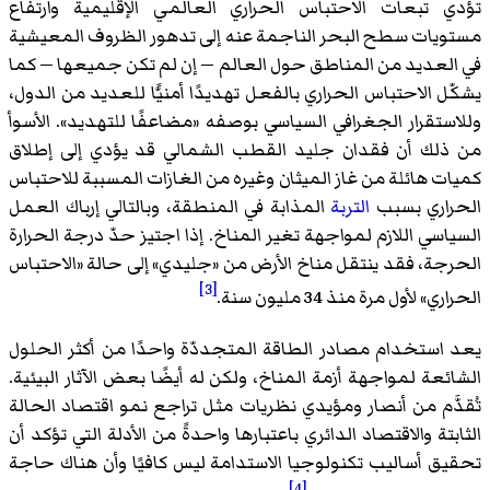
تؤدي تبعات الاحتباس الحراري العالمي الإقليمية وارتفاع
مستويات سطح البحر الناجمة عنه إلى تدهور الظروف المعيشية
في العديد من المناطق حول العالم — إن لم تكن جميعها — كما
يشكّل الاحتباس الحراري بالفعل تهديدًا أمنيًّا للعديد من الدول،
وللاستقرار الجغرافي السياسي بوصفه «مضاعفًا للتهديد». الأسوأ
من ذلك أن فقدان جليد القطب الشمالي قد يؤدي إلى إطلاق
كميات هائلة من غاز الميثان وغيره من الغازات المسببة للاحتباس
الحراري بسبب
التربة
المذابة في المنطقة، وبالتالي إرباك العمل
السياسي اللازم لمواجهة تغير المناخ. إذا اجتيز حدّ درجة الحرارة
الحرجة، فقد ينتقل مناخ الأرض من «جليدي» إلى حالة «الاحتباس
[3]
الحراري» لأول مرة منذ 34 مليون سنة.
يعد استخدام مصادر الطاقة المتجددّة واحدًا من أكثر الحلول
الشائعة لمواجهة أزمة المناخ، ولكن له أيضًا بعض الآثار البيئية.
تُقدَّم من أنصار ومؤيدي نظريات مثل تراجع نمو اقتصاد الحالة
الثابتة والاقتصاد الدائري باعتبارها واحدةً من الأدلة التي تؤكد أن
تحقيق أساليب تكنولوجيا الاستدامة ليس كافيًا وأن هناك حاجة
[4]