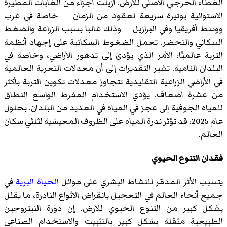
الغطاء الحرجي الأصلي للأرض. أزيلت أجزاء من الغابات المطيرة
الاستوائية بوتيرة سريعة لعقود من الزمان — خاصة في غرب
ووسط أفريقيا وفي البرازيل — وذلك غالبا بسبب الزراعة والضغط
السكاني والتحضر. تعمل الضغوط السكانية على إجهاد أنظمة
التربة عالميًّا، الأمر الذي يؤدي إلى تدهور الأراضي، وخاصة في
البلدان النامية. تشير التقديرات إلى أن معدلات التعرية العالمية
في الأراضي الزراعية التقليدية تتجاوز معدلات تكوين التربة بأكثر
من عشرة أضعاف. يؤدي الاستخدام المفرط الواسع النطاق
للمياه الجوفية إلى عجز في المياه في العديد من البلدان. بحلول
عام 2025، قد تؤثر ندرة المياه على الظروف المعيشية لثلثي سكان
العالم.
فقدان التنوع الحيوي
يتسبب الأثر المدمّر للنشاط البشري على موائل
الحياة البرية
في
جميع أنحاء العالم في التعجيل بانقراض الأنواع النادرة، ما يقلل
بشكل كبير من التنوع الحيوي للأرض. إن دورة النيتروجين
الطبيعية مثقلة بشكل كبير بالتثبيت والاستخدام الصناعي