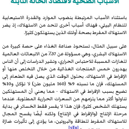
الأسباب الصحية لاقتصاد الحالة الثابتة
باستثناء الأسباب المرتبطة بنضوب الموارد والقدرة الاستيعابية
للنظام البيئي، فهناك أسباب أخرى للحد من الاستهلاك، إذ يضر
الاستهلاك المفرط بصحة أولئك الذين يستهلكون كثيرًا.
على سبيل المثال، تستحوذ صناعة الغذاء على حصة كبيرة من
الاستهلاك البشري، وهي مسؤولة عن 37٪ من الانبعاثات العالمية
للغازات المسببة للاحتباس الحراري، وتشير الدراسات إلى أن الناس
يهدرون خمس المنتجات الغذائية من خلال التخلص منها أو
الإفراط في الاستهلاك. بحلول الوقت الذي يصل فيه الطعام إلى
المستهلك، فإن ما نسبته 9% (160 مليون طن) لا تؤكل و10%
تضيع بسبب الإفراط في الاستهلاك - مما يعني أن المستهلكين
تناولوا أكثر مما يلزمهم من السعرات الحرارية المطلوبة. عندما
يستهلك الشخص كثيرًا، فإن هذا لا يفسر فقط الخسائر في بداية
مرحلة الإنتاج (والإفراط في الإنتاج) ولكنه أيضًا يفسح المجال
للاستهلاك المفرط للطاقة والبروتين، ما يؤدي إلى تأثيرات ضارّة
[9]
[8]