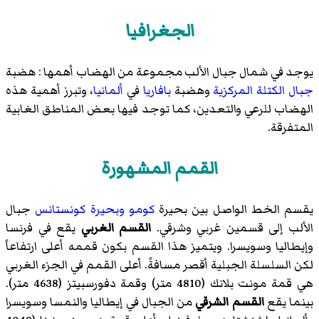
الجغرافيا
يوجد في شمال جبال الألب مجموعة من الهضاب أهمها : هضبة
جبال الكتلة المركزية
وهضبة
بافاريا
في
ألمانيا
، وتبرز أهمية هذه
الهضاب للرعي والتعدين، كما توجد فيها بعض المناطق الغابية
المتفرقة.
القمم المشهورة
يقسم الخط الواصل بين بحيرة
كومو
وبحيرة كونستانس
جبال
الألب إلى قسمين غربي وشرقي.
القسم الغربي
يقع في فرنسا
وإيطاليا وسويسرا. ويتميز هذا القسم بكون قممه أعلى ارتفاعاً
لكن السلسلة الجبلية أقصر مسافةً. أعلى القمم في الجزء الغربي
هي قمة مونت بلانك (4810 متر) وقمة دفورسبيتز (4638 متر).
بينما يقع
القسم الشرقي
من الجبال في إيطاليا والنمسا وسويسرا