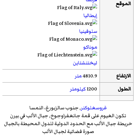
الموقع
إيطاليا
سلوفينيا
موناكو
ليختنشتاين
الارتفاع
4810.9
متر
الطول
1200
كيلومتر
غروسغلوكنر
, جنوب سالزبورغ، النمسا
تكون الغيوم على قمة
جانغفراوجوخ
, جبال الألب في بيرن
خريطة جبال الألب مع الحدود الدولية للدول المحيطة بالجبال
صورة فضائية لجبال الألب