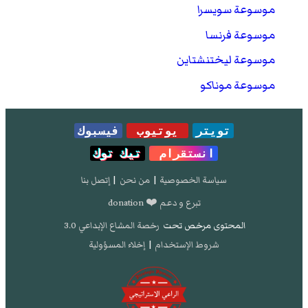
موسوعة سويسرا
موسوعة فرنسا
موسوعة ليختنشتاين
موسوعة موناكو
تويتر
يوتيوب
فيسبوك
انستقرام
تيك توك
سياسة الخصوصية
|
من نحن
|
إتصل بنا
تبرع و دعم ❤️ donation
المحتوى مرخص تحت
رخصة المشاع الإبداعي 3.0
شروط الإستخدام
|
إخلاء المسؤولية