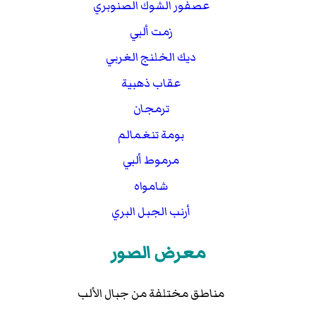
عصفور الشوك الصنوبري
زمت ألبي
ديك الخلنج الغربي
عقاب ذهبية
ترمجان
بومة تنغمالم
مرموط ألبي
شامواه
أرنب الجبل البري
معرض الصور
مناطق مختلفة من جبال الألب