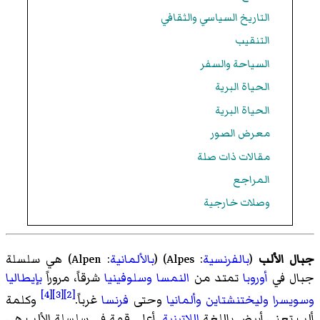
التاريخ السياسي والثقافي
التنقيب
السياحة والسفر
الحياة البرية
الحياة البرية
معرض الصور
مقالات ذات صلة
المراجع
وصلات خارجية
جبال الألب
(
بالفرنسية
:
Alpes
)‏ (
بالألمانية
:
Alpen
) هي سلسلة
جبال في
أوروبا
تمتد من
النمسا
وسلوفينيا
شرقاً، مروراً
بإيطاليا
[4]
[3]
[2]
وسويسرا
وليختنشتاين
وألمانيا
وحتى
فرنسا
غرباً.
وكلمة
ألب تعني أبيض باللغة
اللاتينية
. أعلى قمة في سلسلة الألب هي