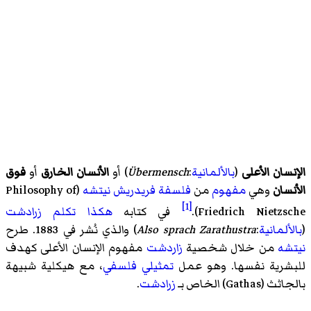
الإنسان الأعلى
(
بالألمانية
:
Übermensch
) أو
الأنسان الخارق
أو
فوق
الأنسان
وهي
مفهوم
من
فلسفة فريدريش نيتشه
(Philosophy of
[1]
Friedrich Nietzsche).
في كتابه
هكذا تكلم زرادشت
(
بالألمانية
:
Also sprach Zarathustra
) والذي نُشر في 1883. طرح
نيتشه
من خلال شخصية
زاردشت
مفهوم الإنسان الأعلى كهدف
للبشرية نفسها. وهو عمل
تمثيلي فلسفي
، مع هيكلية شبيهة
بالجاثث
(Gathas) الخاص بـ
زرادشت
.