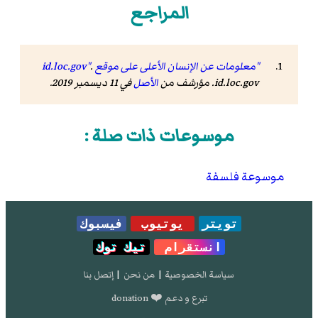
المراجع
"معلومات عن الإنسان الأعلى على موقع id.loc.gov"
.
id.loc.gov. مؤرشف من
الأصل
في 11 ديسمبر 2019.
موسوعات ذات صلة :
موسوعة فلسفة
تويتر
يوتيوب
فيسبوك
انستقرام
تيك توك
سياسة الخصوصية
|
من نحن
|
إتصل بنا
تبرع و دعم ❤️ donation