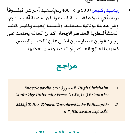
إيمبيدوكليس
(500 ق.م- 430ق.م)تلميذ آخر كان فيلسوفاً
يونانياً في فترة ما قبل سقراط، مواطن بمدينة آغريغنتوم،
وهي مدينة يونانية بـصقلية، وفلسفة إيمبيدوكليس كانت
المنشأ لنظرية العناصر الأربعة، اكد ان العالم يعتمد على
وجود قوتين متعارضتين أطلق عليها الحب والبغض
كسبب لتمازج العناصر أو انفصالها عن بعضها.
مراجع
Hugh Chrisholm, المحرر (1911).
Encyclopædia
Britannica
(الطبعة 11). Cambridge University Press.
Vorsokrastische Philosophie
Zeller, Eduard.
(باللغة
الألمانية). صفحة 530, n.3.