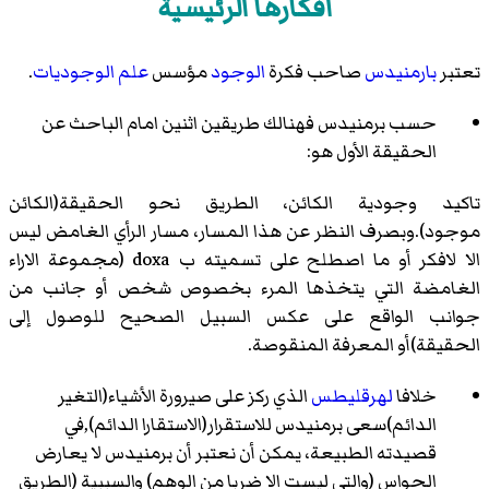
افكارها الرئيسية
تعتبر
بارمنيدس
صاحب فكرة
الوجود
مؤسس
علم الوجوديات
.
حسب برمنيدس فهنالك طريقين اثنين امام الباحث عن
الحقيقة الأول هو:
تاكيد وجودية الكائن، الطريق نحو الحقيقة(الكائن
موجود).وبصرف النظر عن هذا المسار، مسار الرأي الغامض ليس
الا لافكر أو ما اصطلح على تسميته ب doxa (مجموعة الاراء
الغامضة التي يتخذها المرء بخصوص شخص أو جانب من
جوانب الواقع على عكس السبيل الصحيح للوصول إلى
الحقيقة)أو المعرفة المنقوصة.
خلافا
لهرقليطس
الذي ركز على صيرورة الأشياء(التغير
الدائم)سعى برمنيدس للاستقرار(الاستقارا الدائم),في
قصيدته الطبيعة، يمكن أن نعتبر أن برمنيدس لا يعارض
الحواس (والتي ليست الا ضربا من الوهم) والسببية (الطريق