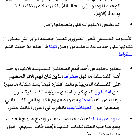
الوحيد للوصول إلى الحقيقة).; لكن بدلا من ذلك الكائن
وdoxa (الاراء).
انه يخص الاعتبارات التي يتصمنها زامل
الأسلوب الفلسفي:فمن الضروري تمييز حقيقة الراي التي يمكن ان
نكونها على حدث ما. برمنيدس وصل
اثينا
في سنة 65 حيث التقى
سقراط
.
يعتبر برمنيدس أحد أهم الممثلين للمدرسة الايلية، واحد
أهم الفلاسفة ما قبل
سقراط
الذين كان لهم الاثر العظيم
على الفلسفة الغربية.و نالت افكاره فيما بعد مكانة معتبرة
لدى
افلاطون
الذي كرس احدى حواراته الفلسفية حول
برمنيدس، اما
أرسطو
فطور مفهوم الكينونة في الكتب التي
جمعها حول
الميتافيزيقيا
بالغرب في القرن الثالث عشر.
زينون من إيليا
تلميذ برمنيدس، يعتبر واضع منهج الجدل،
وهو صاحب المتناقضات الشهيرة(مفارقات السهم، اخيل
والسلحفاة...الخ)