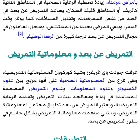
بأمراض مزمنة
، زيادة تغطية الرعاية الصحية في المناطق النائية
كالريف أو المناطق قليلة السكان. يساعد التمريض عن بعد في
الحد من نقص الممرضات، وتقليل المسافات، كما يوفر وقت
السفر، ويبقي المرضى بعيدا عن المستشفى، وسجل العاملون في
[2]
مجال التمريض عن بعد درجة كبيرة من
الرضا الوظيفي
.
التمريض عن بعد و معلوماتية التمريض
عرفت جودت راي غريفرز وشيلا كوركوران المعلوماتية التمريضية،
وهي فرع من
المعلوماتية الصحية
على أنها مزيج بين
علوم
الكمبيوتر
و
علوم المعلومات
و
علوم التمريض
المصممة
للمساعدة في إدارة ومعالجة بيانات التمريض وتقديم الرعاية
التمريضية، ويعتبر التمريض عن بعد تطبيق محتمل لمعلوماتية
التمريض، وبالتالي ساهمت معلوماتية التمريض بشكل حاسم في
تطور التمريض عن بعد.
التطبيقات