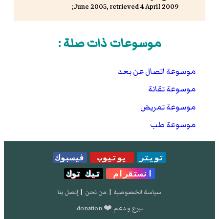
June 2005, retrieved 4 April 2009;
موسوعات ذات صلة :
موسوعة اتصال عن بعد
موسوعة تقانة
موسوعة تمريض
موسوعة طب
تويتر
يوتيوب
فيسبوك
انستقرام
تيك توك
سياسة الخصوصية
|
من نحن
|
إتصل بنا
تبرع و دعم ❤️ donation