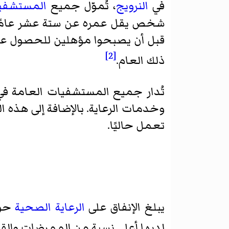
في
النرويج
، تُموّل جميع
المستشفي
شخص يقل عمره عن ستة عشر عامًا،
قبل أن يصبحوا مؤهلين للحصول على 
[2]
ذلك العام.
تُدار جميع المستشفيات العامة في 
وخدمات الرعاية. بالإضافة إلى هذه
تعمل حاليًا.
يبلغ الإنفاق على
الرعاية الصحية
حوالي 6,647 دولارًا أمريكيًا للفرد 
لديها أعلى نسبة من الممرضات والقا