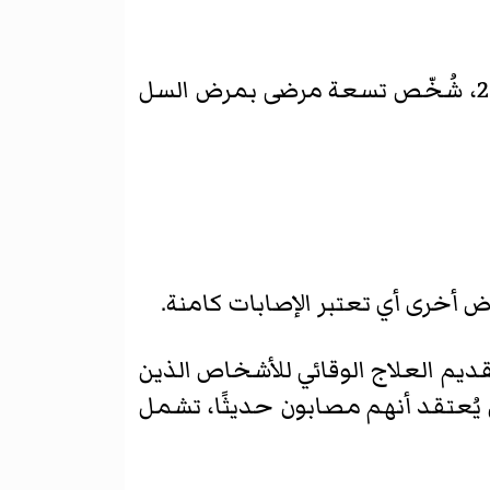
يتراوح عدد حالات السل المتعددة المقاومة بين 4 و11 حالة في السنة. بحلول عام 2017، شُخّص تسعة مرضى بمرض السل
 أخرى أي تعتبر الإصابات كامنة.
يم العلاج الوقائي للأشخاص الذين
 يُعتقد أنهم مصابون حديثًا، تشمل