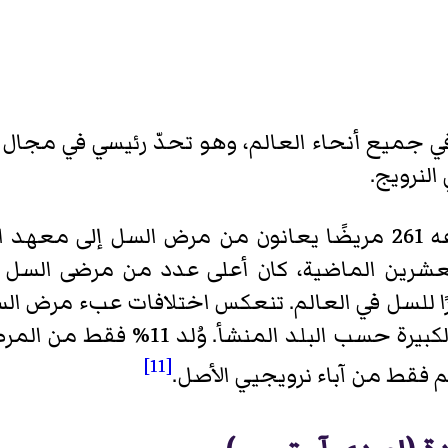
 في جميع أنحاء العالم، وهو تحدّ رئيسي في مجال 
لنرويج.
بحلول عام 2017، أُبلغ عما مجموعه 261 مريضًا يعانون من مرض 
ارًا للسل في العالم. تنعكس اختلافات عبء مرض ا
نفسه، إذ يمكن ملاحظة التفاوتات الكب
[11]