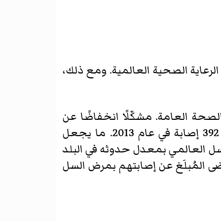
الرعاية الصحية العالمية. ومع ذلك،
السل إلى معهد الصحة العامة. مشكّلًا انخفاضًا عن
السنوات السابقة. خلال السنوات العشرين الماضية، كان أعلى عدد من مرضى السل 392 إصابة في عام 2013. ما يجعل
لسل العالمي بمعدل حدوثه في البلد
يرة حسب البلد المنشأ. وُلد 11% فقط من المرضى المُبلَغ عن إصابتهم بمرض السل