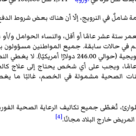
مة شاملٌ في النرويج، إلّا أن هناك بعض شروط الدفع
مر ستة عشر عامًا أو أقل، والنساء الحوامل و/أو
م في حالات سابقة. جميع المواطنين مسؤولون ب
يبلغ متوسطه حوالي 2040 كرونة نرويجية (حوالي 246.00 
متخصصة لمن هم فوق سن 16 عامًا، ويجب على أي شخص يحتاج إلى
ينات الصحية مشمولة في الخصم، غالبًا ما يغط
وارئ، تُغطّى جميع تكاليف الرعاية الصحية الفور
[4]
المريض خارج البلاد مجانًا.