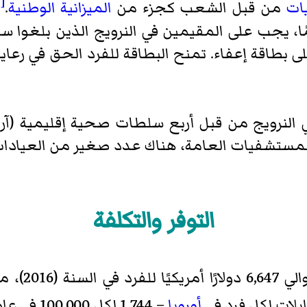
[1]
ات
من قبل الشعب كجزء من
الميزانية الوطنية
.
 يجب على المقيمين في النرويج الذين بلغوا س
بطاقة إعفاء. تمنح البطاقة للفرد الحق في رعاية
النرويج من قبل أربع سلطات صحية إقليمية (آر 
 المستشفيات العامة، هناك عدد صغير من العياد
التوفر والتكلفة
في السنة (2016)، من بين أعلى المعدلات في العالم.
بلات لكل فرد في
أوروبا
– 1,744 لكل 100,000 في عام 2015.