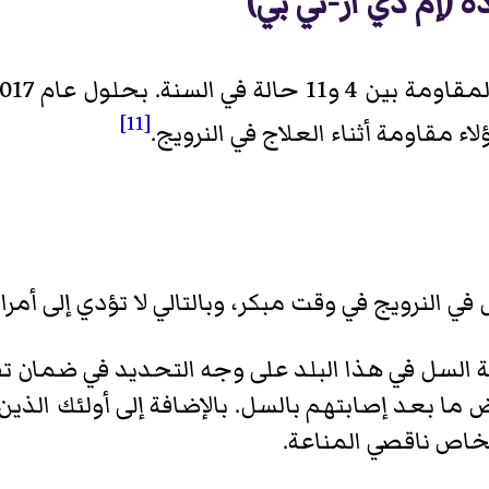
دة (إم دي آر-تي بي)
[11]
ء مقاومة أثناء العلاج في النرويج.
لنرويج في وقت مبكر، وبالتالي لا تؤدي إلى أمراض
السل في هذا البلد على وجه التحديد في ضمان تقد
ما بعد إصابتهم بالسل. بالإضافة إلى أولئك الذين
شخاص ناقصي المناعة.