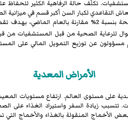
شفيات. تكلّف حالة الرفاهية الكثير للحفاظ عل
ش التقاعدي لكبار السن أكبر قسم في ميزانية الص
2018 النفقات والتمويل لقطاع الصحة بنسبة 2% مقارنة با
ل للرعاية الصحية من قبل المستشفيات من قبل
هم مسؤولون عن توزيع التمويل المالي على الم
الأمراض المعدية
دية على مستوى العالم. ارتفاع مستويات المع
. تتسبب زيادة السفر واستيراد الغذاء على الص
ض الأخماج المنقولة بالغذاء والأخماج التي تسب