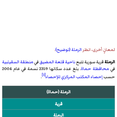
لمعانٍ أخرى، انظر
الرملة (توضيح)
.
الرملة
قرية سورية تتبع
ناحية قلعة المضيق
في
منطقة السقيلبية
في
محافظة حماة
. بلغ عدد سكانها 2359 نسمة في عام 2004
[1]
حسب
إحصاء
المكتب المركزي للإحصاء
.
الرملة (حماة)
قرية
الرملة