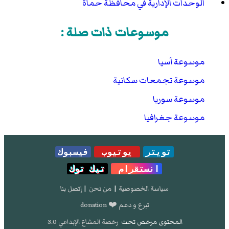
الوحدات الإدارية في محافظة حماة
موسوعات ذات صلة :
موسوعة آسيا
موسوعة تجمعات سكانية
موسوعة سوريا
موسوعة جغرافيا
تويتر
يوتيوب
فيسبوك
انستقرام
تيك توك
سياسة الخصوصية
|
من نحن
|
إتصل بنا
تبرع و دعم ❤️ donation
المحتوى مرخص تحت
رخصة المشاع الإبداعي 3.0