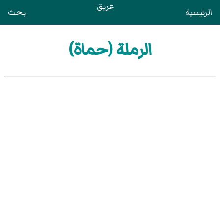
عريق
الرئيسية
بحث
الرملة (حماة)