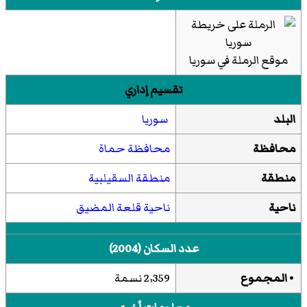
موقع الرملة في سوريا
تقسيم إداري
البلد
سوريا
محافظة
محافظة حماة
منطقة
منطقة السقيلبية
ناحية
ناحية قلعة المضيق
عدد السكان (2004)
• المجموع
2٬359 نسمة