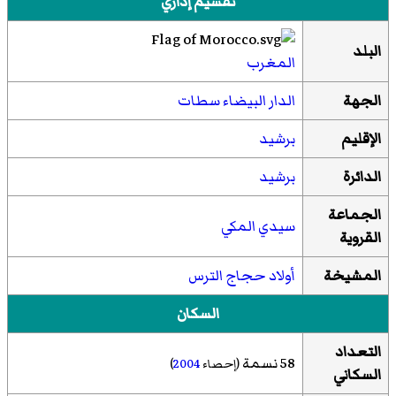
تقسيم إداري
البلد
المغرب
الجهة
الدار البيضاء سطات
الإقليم
برشيد
الدائرة
برشيد
الجماعة
سيدي المكي
القروية
المشيخة
أولاد حجاج الترس
السكان
التعداد
58 نسمة
(إحصاء
2004
)
السكاني