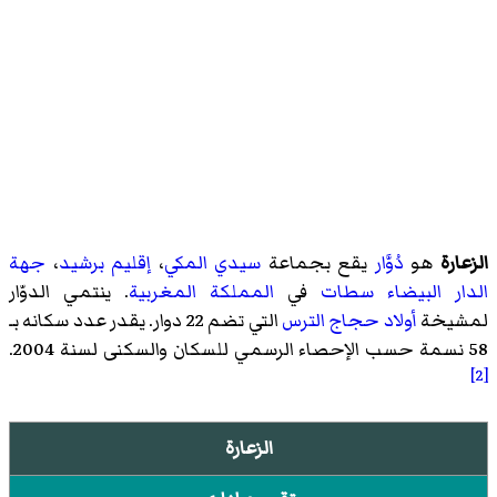
الزعارة
هو
دُوَّار
يقع بجماعة
سيدي المكي
،
إقليم برشيد
،
جهة
الدار البيضاء سطات
في
المملكة المغربية
. ينتمي الدوّار
لمشيخة
أولاد حجاج الترس
التي تضم 22 دوار. يقدر عدد سكانه بـ
58 نسمة حسب الإحصاء الرسمي للسكان والسكنى لسنة 2004.
[2]
الزعارة