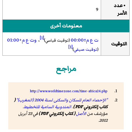
• عدد
9
الأسر
معلومات أخرى
[1]
ت ع م±00:00
،
وت ع م+01:00
(توقيت قياسي)
التوقيت
[1]
(
توقيت صيفي
)
مراجع
http://www.worldtimezone.com/time-africa24.php
"الإحصاء العام للسكان والسكنى لسنة 2004 (المغرب)"
(
كتاب إلكتروني PDF )
.
المندوبية السامية للتخطيط
.
مؤرشف من
الأصل
( كتاب إلكتروني PDF )
في 23 أبريل
2012.