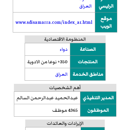
الرئيسي
العراق
موقع
www.sdisamarra.com/index_ar.html
الويب
المنظومة الاقتصادية
الصناعة
دواء
المنتجات
350+ نوعا من الادوية
مناطق الخدمة
العراق
أهم الشخصيات
المدير التنفيذي
عبدالحميد عبدالرحمن السالم
الموظفون
4365 موظف
الإيرادات والعائدات