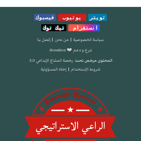
تويتر
يوتيوب
فيسبوك
انستقرام
تيك توك
سياسة الخصوصية
|
من نحن
|
إتصل بنا
تبرع و دعم ❤️ donation
المحتوى مرخص تحت
رخصة المشاع الإبداعي 3.0
شروط الإستخدام
|
إخلاء المسؤولية