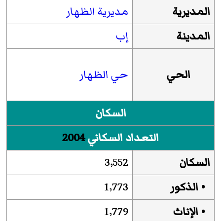
المديرية
مديرية الظهار
المدينة
إب
الحي
حي الظهار
السكان
التعداد السكاني
2004
السكان
3٬552
• الذكور
1٬773
• الإناث
1٬779