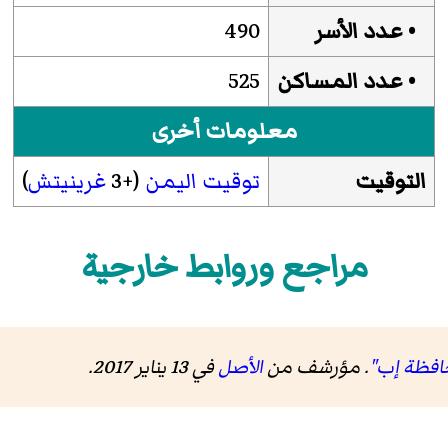
• عدد الأسر
490
• عدد المساكن
525
معلومات أخرى
التوقيت
توقيت اليمن
(+3
غرينيتش
)
مراجع وروابط خارجية
افظة إب"
. مؤرشف من
الأصل
في 13 يناير 2017
.