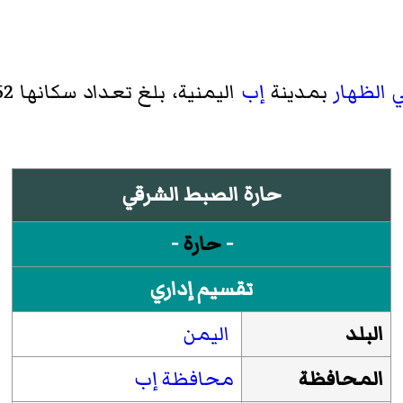
الظهار
بمدينة
إب
اليمنية، بلغ تعداد سكانها 3552 نسمة حسب
حارة الصبط الشرقي
-
حارة
-
تقسيم إداري
البلد
اليمن
المحافظة
محافظة إب