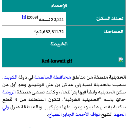
الإحصاء
[1]
(2008)
تعداد السكان:
20,211 نسمة
المساحة:
2,682,811.72 م²
الخريطة
العديلية
منطقة من مناطق
محافظة العاصمة
في دولة
الكويت
.
سميت بالعديلة نسبة إلى عدلان بن علي الرشيدي وهو أول من
سكن العديليه وانشأ فيها بئرا للماء، و كانت تسمى منطقة
الروضة
حاليًا باسم "العديلية الشرقية". تتكون المنطقة من 4 قطع
سكنية يفصل ما بينها ويتوسطها دوار كبير. وبالمنطقة منزل
ولي
العهد
الشيخ
نواف الأحمد الجابر الصباح
.