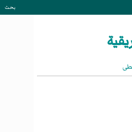
بحث
يقية
سطى