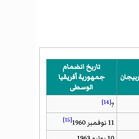
تاريخ انضمام
ربيجان
جمهورية أفريقيا
الوسطى
[14]
?
[15]
11 نوفمبر 1960
10 يوليو 1963