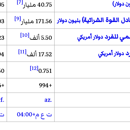
[7]
ن دولار)
40.75 مليار
1.95 
[9]
دل القوة الشرائية)
بليون دولار
171.56 مليار
3.03
[10]
سمي للفرد
دولار أمريكي
5.50 ألف
23
[11]
رد
دولار أمريكي
17.52 ألف
94
[12]
50
0.751
+236
+994
.cf
.az
ت ع م+04:00
ت ع