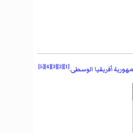
[5]
[4]
[3]
[2]
[1]
ورية أفريقيا الوسطى
.