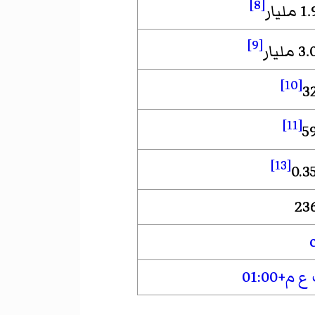
[8]
مليار
[9]
 مليار
[10]
3
[11]
5
[13]
0.3
 م+01:00