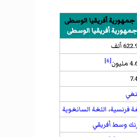
مهورية أفريقيا الوسطى
622 ألف
[6]
 مليون
7.
نغي
ة فرنسية
،
اللغة السانغوية
نك وسط أفريقي