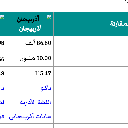
مقارنة
أذربيجان
ج
86.60 ألف
.98
10.00 مليون
4.66
48
115.47
باكو
با
اللغة الأذرية
لغ
مانات أذربيجاني
فر