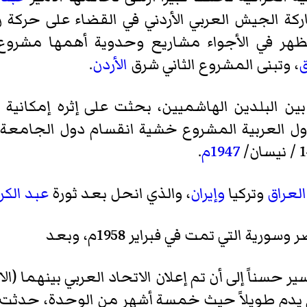
 الجيش العربي الأردني في القضاء على حركة رشي
ظهر في الأجواء مشاريع وحدوية أهمها مشروع
ق
، وتبنى المشروع الثاني شرق
الأردن
.
 البلدين الهاشميين، بحثت على إثره إمكانية ت
ل العربية المشروع خشية انقسام دول الجامعة
1947م
.
العراق
وتركيا
وإيران
، والذي انحل بعد ثورة
عبد الكر
ير حسناً إلى أن تم إعلان الاتحاد العربي بينهما (ال
 لم يدم طويلاً حيث خمسة أشهر من الوحدة، حدثت ث