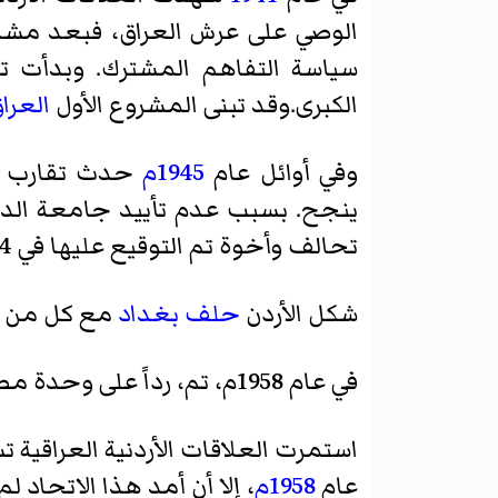
الوصي على عرش العراق، فبعد مشاركة
سياسة التفاهم المشترك. وبدأت ت
الكبرى.وقد تبنى المشروع الأول
العرا
وفي أوائل عام
1945م
حدث تقارب بين
ينجح. بسبب عدم تأييد جامعة الدو
تحالف وأخوة تم التوقيع عليها في 14 / نيسان/
شكل الأردن
حلف بغداد
مع كل من
في عام 1958م، تم، رداً على وحدة مصر وسورية التي تمت في فبراير 1958م، وبعد
استمرت العلاقات الأردنية العراقية تس
عام
1958م
، إلا أن أمد هذا الاتحاد