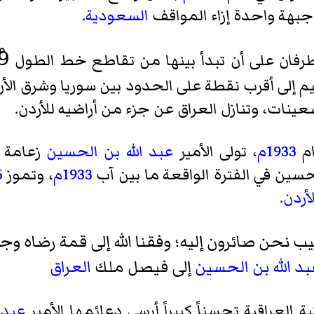
جبهة واحدة إزاء المواقف
السعودية
.
ينات، وتنازل العراق عن جزء من أراضيه للأردن.
ام
1933م
، تولى الأمير
عبد الله بن الحسين
زعامة ا
الحسين
في الفترة الواقعة ما بين آب
1933م
، وتموز
5
لأردن
.
غيب نحن صائرون إليه؛ وفقنا الله إلى قمة رضاه وج
د الله بن الحسين
إلى فيصل ملك
العراق
 العراقية تحسناً كبيراً أرسى دعائمها الأمير
عبد 