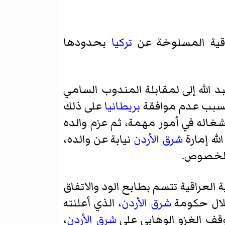
راقية المسلوخة عن
تركيا
بحدودها
 الله إلى لمقابلة المندوب السامي
 بسبب عدم موافقة
بريطانيا
على ذلك
شغاله في أمور مهمة، ثم عزم والده
لله إمارة
شرق الأردن
نيابة عن والده،
 الخصوص.
ة العراقية تتسم بطابع الود والاتفاق
قلال حكومة
شرق الأردن
، الذي أعلنته
وقف الغزو الوهابي على
شرق الأردن
،