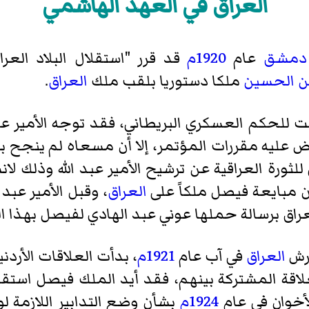
العراق في العهد الهاشمي
دمشق
عام
1920م
قد قرر "استقلال البلاد الع
بن الحسين
ملكا دستوريا بلقب ملك
العراق
.
 للحكم العسكري البريطاني، فقد توجه الأمير عبد
 عليه مقررات المؤتمر، إلا أن مسعاه لم ينجح
ورة العراقية عن ترشيح الأمير عبد الله وذلك لان
ون مبايعة فيصل ملكاً على
العراق
، وقبل الأمير عبد ا
راق برسالة حملها عوني عبد الهادي لفيصل بهذا
رش
العراق
في آب عام
1921م
، بدأت العلاقات الأردني
علاقة المشتركة بينهم، فقد أيد الملك فيصل است
أخوان في عام
1924م
بشأن وضع التدابير اللازمة ل