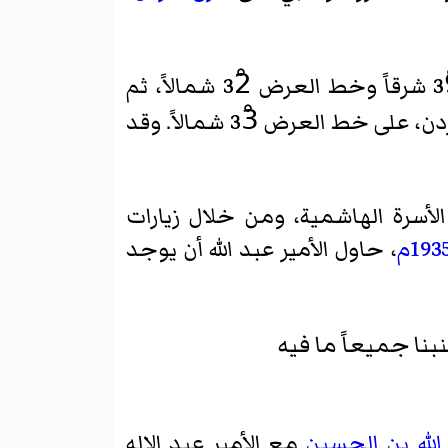
وفيما يتعلق بالحدود فقد اتّفق الطرفان على أن تبدأ بينها من تقاطع خط الطول 39ْ شرقاً وخط العرض 32ْ شمالاً، ثم
تسير في الشمال الغربي بخط مستقيم إلى أقرب نقطة على الحدود بين سوريا وشرق الأردن، على خط العرض 33ْ شمالاً. وقد
لأسرة الهاشمية، ومن خلال زيارات
193م
، حاول الأمير
عبد الله
أن يوجد
نبنا جميعاً ما فيه
الله بن الحسين
مع الأمير عبد الإله