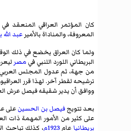
كان المؤتمر العراقي المنعقد في
المعروفة، والمناداة بالأمير
عبد الله 
ولما كان العراق يخضع في ذلك الوقت
البريطاني اللورد اللنبي في
مصر
ليعرض
من جهة، ثم عدول المجلس العربي للث
ترشيحه لقطر آخر. لهذا قرر العراقي
ووافق أن يدير شقيقه فيصل عرش الع
بعد تتويج
فيصل بن الحسين
على ع
على كثير من الأمور المهمة ذات ال
بريطانيا
عام
1923م
، كذلك تباحث ال