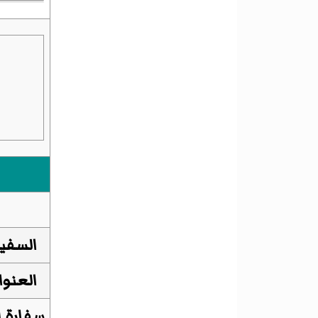
السفير
العنوان
سفارة ا