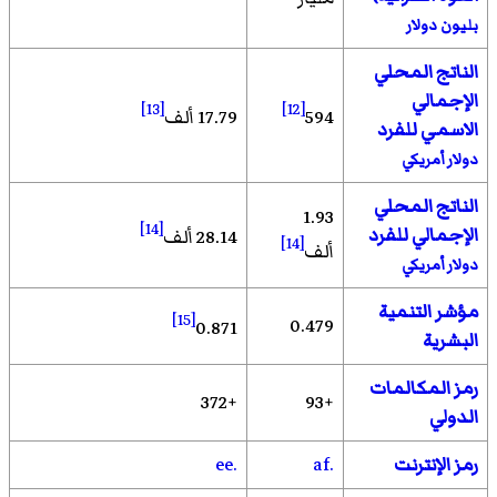
بليون دولار
الناتج المحلي
الإجمالي
[13]
[12]
594
17.79 ألف
الاسمي للفرد
دولار أمريكي
الناتج المحلي
1.93
[14]
الإجمالي للفرد
28.14 ألف
[14]
ألف
دولار أمريكي
مؤشر التنمية
[15]
0.479
0.871
البشرية
رمز المكالمات
+372
+93
الدولي
رمز الإنترنت
.af
.ee