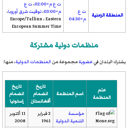
ت ع م+02:00
،
ت ع
ت ع
م+03:00
،
توقيت شرق أوروبا
،
المنطقة الزمنية
م+04:30
Europe/Tallinn ، Eastern
European Summer Time
منظمات دولية مشتركة
يشترك البلدان في
عضوية
مجموعة من
المنظمات الدولية
، منها:
تاريخ
تاريخ
علم
اسم المنظمة
انضمام
انضمام
المنظمة
أفغانستان
إستونيا
مؤسسة
2 فبراير
11 أكتوبر
التنمية الدولية
1961
2008