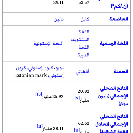
29.11
53.57
(ن./كم²)
العاصمة
كابل
تالين
اللغة
البشتوية
،
اللغة الرسمية
اللغة الإستونية
اللغة
الدرية
يورو
،
كرون إستوني
،
كرون
العملة
أفغاني
إستوني
، Estonian mark
الناتج المحلي
20.82
[10]
الإجمالي
25.92 مليار
(بليون
[9]
مليار
دولار)
الناتج المحلي
62.62
الإجمالي (تعادل
[11]
38.11 مليار
[11]
القوة الشرائية)
مليار