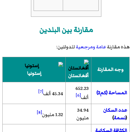
مقارنة بين البلدين
هذه مقارنة
عامة
ومرجعية
للدولتين:
وجه المقارنة
إستونيا
أفغانستان
652.23
[7]
المساحة (كم2)
45.34 ألف
[6]
ألف
عدد السكان
34.94
[8]
1.32 مليون
(
نسمة
)
مليون
الكثافة السكانية