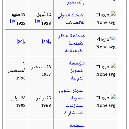
والتعمير
12 أبريل
19 مايو
الاتحاد الدولي
[19]
[18]
للاتصالات
1922
1928
منظمة حظر
[20]
[20]
الأسلحة
?
?
الكيميائية
مؤسسة
9
23 سبتمبر
التمويل
أغسطس
1957
الدولية
1993
المركز الدولي
لتسوية
25 يوليو
23 يوليو
المنازعات
1968
1992
الاستشارية
منظمة