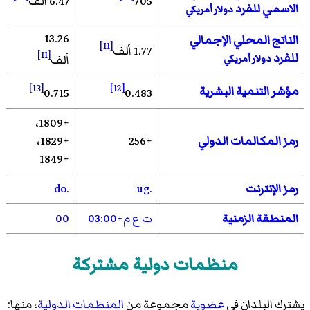
705
6.47 ألف
الاسمي للفرد
دولار أمريكي
13.26
الناتج المحلي الإجمالي
[11]
1.77 ألف
[11]
للفرد
دولار أمريكي
ألف
[13]
[12]
مؤشر التنمية البشرية
0.715
0.483
+1809،
رمز المكالمات الدولي
+256
+1829،
+1849
رمز الإنترنت
.ug
.do
المنطقة الزمنية
ت ع م+03:00
00
منظمات دولية مشتركة
يشترك البلدان في
عضوية
مجموعة من
المنظمات الدولية
، منها: