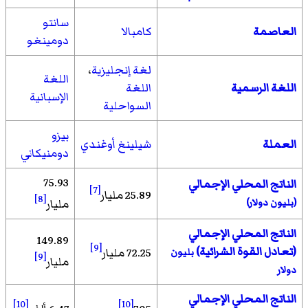
سانتو
العاصمة
كامبالا
دومينغو
لغة إنجليزية
،
اللغة
اللغة الرسمية
اللغة
الإسبانية
السواحلية
بيزو
العملة
شيلينغ أوغندي
دومنيكاني
75.93
الناتج المحلي الإجمالي
[7]
25.89 مليار
[8]
(بليون دولار)
مليار
الناتج المحلي الإجمالي
149.89
[9]
(تعادل القوة الشرائية)
72.25 مليار
بليون
[9]
مليار
دولار
الناتج المحلي الإجمالي
[10]
[10]