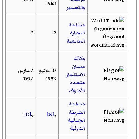
1963
والتعمير
منظمة
التجارة
?
?
العالمية
وكالة
ضمان
10 يونيو
7 مارس
الاستثمار
1997
1992
متعدد
الأطراف
منظمة
الشرطة
[16]
[16]
?
?
الجنائية
الدولية