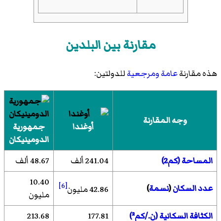
مقارنة بين البلدين
هذه مقارنة
عامة
ومرجعية
للدولتين:
وجه المقارنة
أوغندا
جمهورية
الدومينيكان
المساحة (كم2)
241.04 ألف
48.67 ألف
10.40
[6]
عدد السكان
(
نسمة
)
42.86 مليون
مليون
الكثافة السكانية (ن./كم²)
177.81
213.68