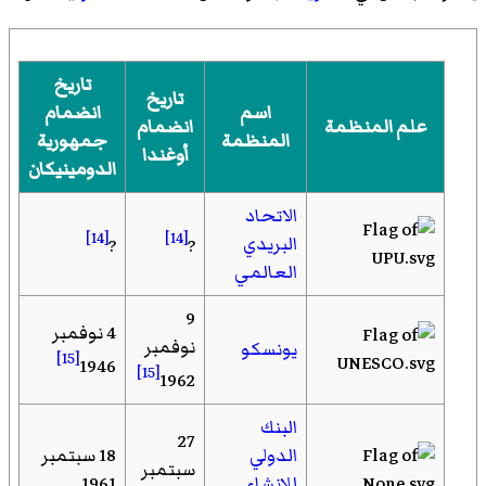
تاريخ
تاريخ
اسم
انضمام
علم المنظمة
انضمام
المنظمة
جمهورية
أوغندا
الدومينيكان
الاتحاد
[14]
[14]
البريدي
?
?
العالمي
9
4 نوفمبر
نوفمبر
يونسكو
[15]
1946
[15]
1962
البنك
27
الدولي
18 سبتمبر
سبتمبر
للإنشاء
1961