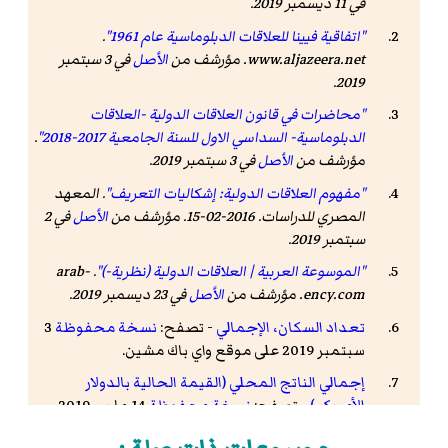
في 11 ديسمبر 2019.
"اتفاقية فيينا للعلاقات الدبلوماسية عام 1961"
.
www.aljazeera.net
. مؤرشف من
الأصل
في 3 سبتمبر
.
2019
"محاضرات في قانون العلاقات الدولية -العلاقات
الدبلوماسية- السداسي الاول للسنة الجامعية 2017-2018"
.
مؤرشف من
الأصل
في 3 سبتمبر 2019.
"مفهوم العلاقات الدولية: إشكاليات التعريف"
.
المعهد
المصري للدراسات
. 2016-02-15. مؤرشف من
الأصل
في 2
سبتمبر 2019
.
"الموسوعة العربية | العلاقات الدولية (نظرية-)"
.
arab-
ency.com
. مؤرشف من
الأصل
في 23 ديسمبر 2019
.
تعداد السكان، الإجمالي
- تصفح:
نسخة محفوظة
3
سبتمبر 2019 على موقع واي باك مشين.
إجمالي الناتج المحلي (القيمة الحالية بالدولار
الأمريكي)
- تصفح:
نسخة محفوظة
14 مارس 2019
على موقع واي باك مشين.