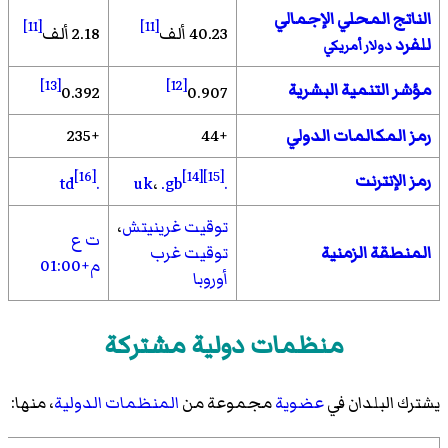
الناتج المحلي الإجمالي
[11]
[11]
40.23 ألف
2.18 ألف
للفرد
دولار أمريكي
[13]
[12]
مؤشر التنمية البشرية
0.392
0.907
رمز المكالمات الدولي
+44
+235
[16]
[14]
[15]
رمز الإنترنت
.td
،
.gb
.uk
توقيت غرينيتش
،
ت ع
المنطقة الزمنية
توقيت غرب
م+01:00
أوروبا
منظمات دولية مشتركة
يشترك البلدان في
عضوية
مجموعة من
المنظمات الدولية
، منها: