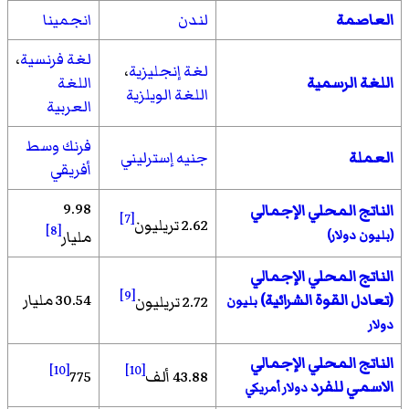
العاصمة
لندن
انجمينا
لغة فرنسية
،
لغة إنجليزية
،
اللغة الرسمية
اللغة
اللغة الويلزية
العربية
فرنك وسط
العملة
جنيه إسترليني
أفريقي
9.98
الناتج المحلي الإجمالي
[7]
2.62 تريليون
[8]
(بليون دولار)
مليار
الناتج المحلي الإجمالي
[9]
(تعادل القوة الشرائية)
30.54 مليار
2.72 تريليون
بليون
دولار
الناتج المحلي الإجمالي
[10]
[10]
43.88 ألف
775
الاسمي للفرد
دولار أمريكي