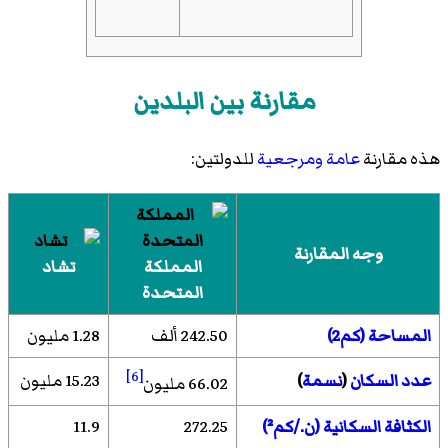
مقارنة بين البلدين
هذه مقارنة
عامة
ومرجعية
للدولتين:
وجه المقارنة
المملكة
تشاد
المتحدة
المساحة (كم2)
242.50 ألف
1.28 مليون
[6]
عدد السكان
(
نسمة
)
15.23 مليون
66.02 مليون
الكثافة السكانية (ن./كم²)
272.25
11.9