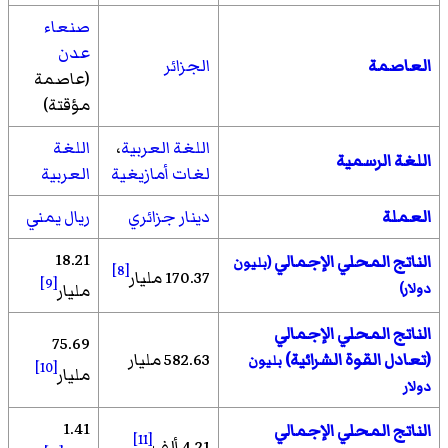
صنعاء
عدن
العاصمة
الجزائر
(عاصمة
مؤقتة)
اللغة العربية
،
اللغة
اللغة الرسمية
لغات أمازيغية
العربية
العملة
دينار جزائري
ريال يمني
18.21
الناتج المحلي الإجمالي
(بليون
[8]
170.37 مليار
[9]
دولار)
مليار
الناتج المحلي الإجمالي
75.69
(تعادل القوة الشرائية)
582.63 مليار
بليون
[10]
مليار
دولار
1.41
الناتج المحلي الإجمالي
[11]
4.21 ألف