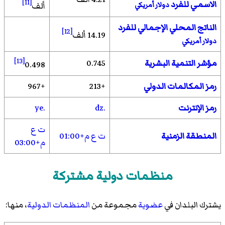
[11]
الاسمي للفرد
دولار أمريكي
ألف
الناتج المحلي الإجمالي للفرد
[12]
14.19 ألف
دولار أمريكي
[13]
مؤشر التنمية البشرية
0.745
0.498
رمز المكالمات الدولي
+213
+967
رمز الإنترنت
.dz
.ye
ت ع
المنطقة الزمنية
ت ع م+01:00
م+03:00
منظمات دولية مشتركة
يشترك البلدان في
عضوية
مجموعة من
المنظمات الدولية
، منها: