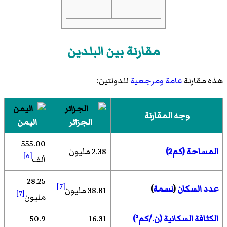
مقارنة بين البلدين
هذه مقارنة
عامة
ومرجعية
للدولتين:
وجه المقارنة
الجزائر
اليمن
555.00
المساحة (كم2)
2.38 مليون
[6]
ألف
28.25
[7]
عدد السكان
(
نسمة
)
38.81 مليون
[7]
مليون
الكثافة السكانية (ن./كم²)
16.31
50.9