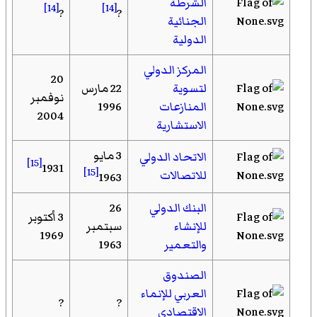
الشرطة
[14]
[14]
?
?
الجنائية
الدولية
المركز الدولي
20
لتسوية
22 مارس
نوفمبر
المنازعات
1996
2004
الاستشارية
3 مايو
الاتحاد الدولي
[15]
1931
[15]
للاتصالات
1963
البنك الدولي
26
3 أكتوبر
للإنشاء
سبتمبر
1969
والتعمير
1963
الصندوق
العربي للإنماء
?
?
الاقتصادي