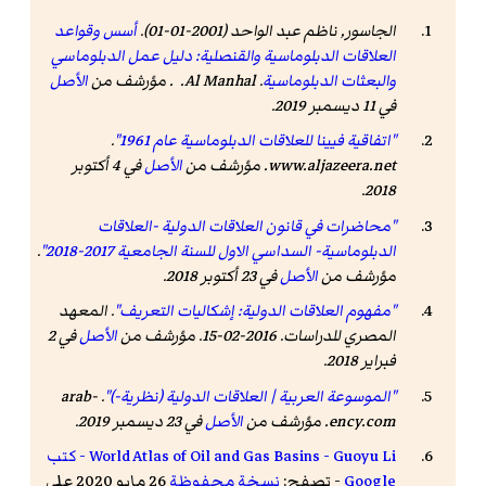
الجاسور, ناظم عبد الواحد (2001-01-01).
أسس وقواعد
العلاقات الدبلوماسية والقنصلية: دليل عمل الدبلوماسي
والبعثات الدبلوماسية
. Al Manhal. . مؤرشف من
الأصل
في 11 ديسمبر 2019.
"اتفاقية فيينا للعلاقات الدبلوماسية عام 1961"
.
www.aljazeera.net
. مؤرشف من
الأصل
في 4 أكتوبر
.
2018
"محاضرات في قانون العلاقات الدولية -العلاقات
الدبلوماسية- السداسي الاول للسنة الجامعية 2017-2018"
.
مؤرشف من
الأصل
في 23 أكتوبر 2018.
"مفهوم العلاقات الدولية: إشكاليات التعريف"
.
المعهد
المصري للدراسات
. 2016-02-15. مؤرشف من
الأصل
في 2
فبراير 2018
.
"الموسوعة العربية | العلاقات الدولية (نظرية-)"
.
arab-
ency.com
. مؤرشف من
الأصل
في 23 ديسمبر 2019
.
World Atlas of Oil and Gas Basins - Guoyu Li - كتب
Google
- تصفح:
نسخة محفوظة
26 مايو 2020 على