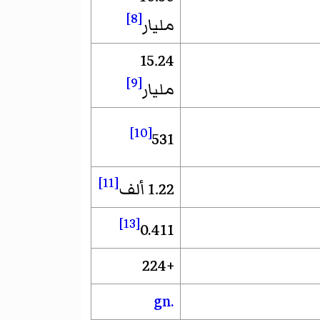
[8]
مليار
15.24
[9]
مليار
[10]
531
[11]
1.22 ألف
[13]
0.411
+224
.gn