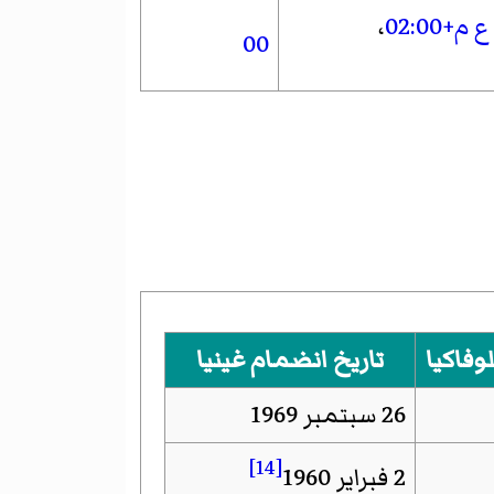
م+02:00
،
00
وفاكيا
تاريخ انضمام غينيا
26 سبتمبر 1969
[14]
2 فبراير 1960