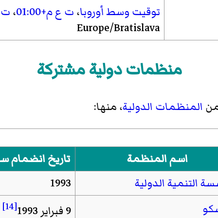
توقيت وسط أوروبا
،
ت ع م+01:00
،
ت ع 
Europe/Bratislava
منظمات دولية مشتركة
من
المنظمات الدولية
، منها:
اسم المنظمة
تاريخ انضمام سل
ة التنمية الدولية
1993
[14]
كو
9 فبراير 1993