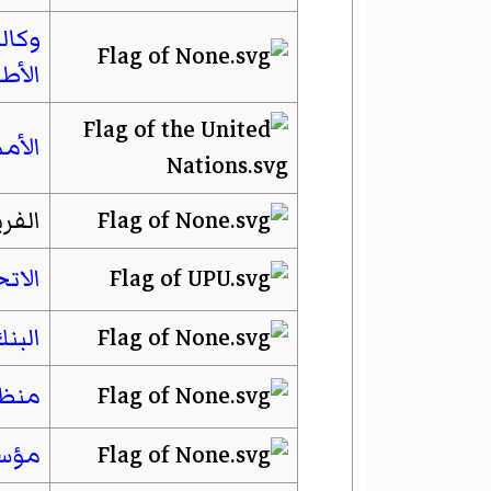
وكال
الأط
الأم
الفر
الات
البنك
منظم
مؤسس