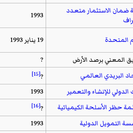
ة ضمان الاستثمار متعدد
1993
راف
م المتحدة
19 يناير 1993
يق المعني برصد الأرض
?
[15]
حاد البريدي العالمي
?
 الدولي للإنشاء والتعمير
1993
[16]
ة حظر الأسلحة الكيميائية
?
ة التمويل الدولية
1993