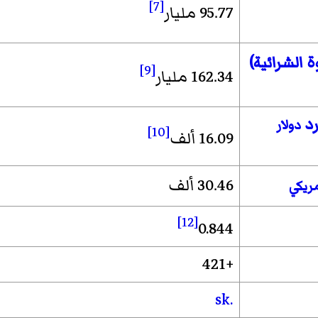
[7]
95.77 مليار
 الشرائية)
[9]
162.34 مليار
رد
دولار
[10]
16.09 ألف
30.46 ألف
مريكي
[12]
0.844
+421
.sk