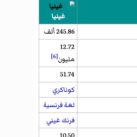
غينيا
245.86 ألف
12.72
[6]
مليون
51.74
كوناكري
لغة فرنسية
فرنك غيني
10.50