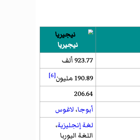
نيجيريا
923.77 ألف
[6]
190.89 مليون
206.64
أبوجا
،
لاغوس
لغة إنجليزية
،
اللغة اليوربا