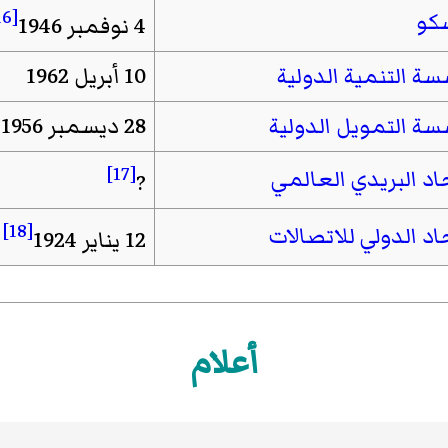
[16]
كو
4 نوفمبر 1946
ة التنمية الدولية
10 أبريل 1962
ة التمويل الدولية
28 ديسمبر 1956
[17]
حاد البريدي العالمي
?
[18]
اد الدولي للاتصالات
12 يناير 1924
أعلام