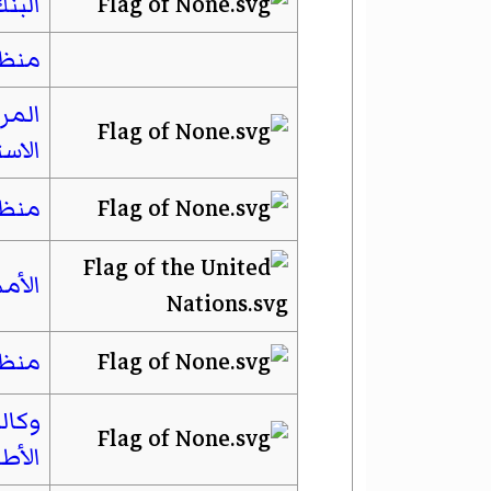
البنك
منظم
المر
الاس
منظم
الأم
منظم
وكال
الأط