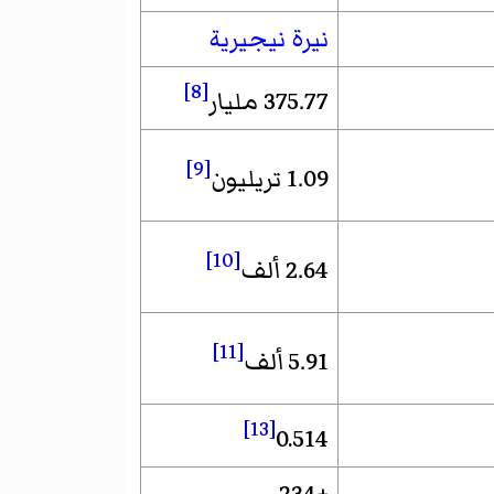
نيرة نيجيرية
[8]
375.77 مليار
[9]
1.09 تريليون
[10]
2.64 ألف
[11]
5.91 ألف
[13]
0.514