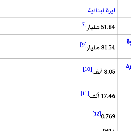
ليرة لبنانية
[7]
51.84 مليار
ة
[9]
81.54 مليار
رد
[10]
8.05 ألف
[11]
17.46 ألف
[12]
0.769