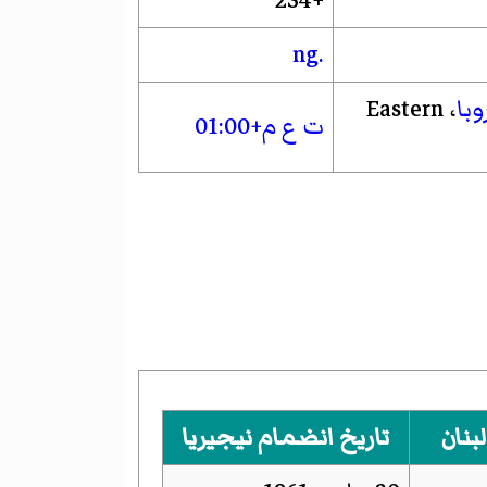
+234
.ng
با
، Eastern
ت ع م+01:00
بنان
تاريخ انضمام نيجيريا