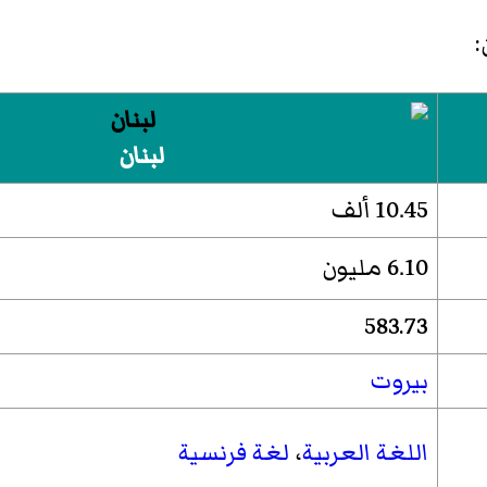
:
لبنان
10.45 ألف
6.10 مليون
583.73
بيروت
اللغة العربية
،
لغة فرنسية