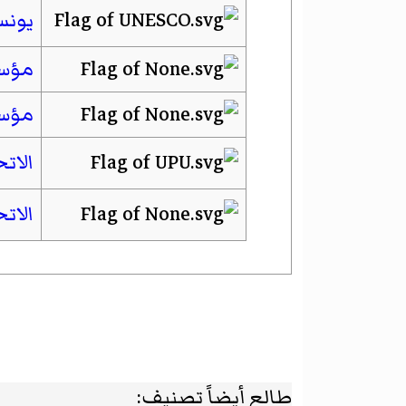
يونس
مؤسس
مؤسس
الات
الاتح
طالع أيضاً تصنيف: