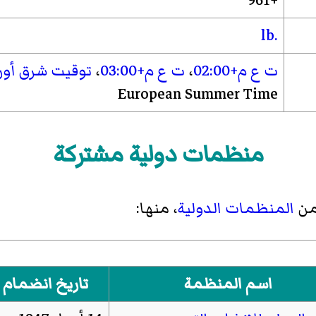
+961
.lb
ت ع م+02:00
،
ت ع م+03:00
،
توقيت شرق أورو
European Summer Time
منظمات دولية مشتركة
من
المنظمات الدولية
، منها:
اسم المنظمة
تاريخ انضمام ل