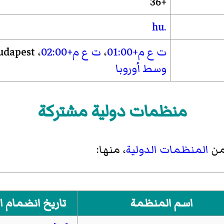
+36
.hu
ت ع م+01:00
،
ت ع م+02:00
، Europe/Budapest ،
وسط أوروبا
منظمات دولية مشتركة
من
المنظمات الدولية
، منها:
اسم المنظمة
تاريخ انضمام ا