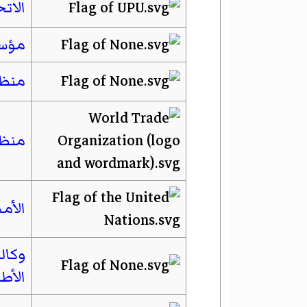
الات
مؤسس
منظم
منظم
الأم
وكال
الأط