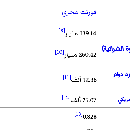
فورنت مجري
[8]
139.14 مليار
 الشرائية)
[10]
260.42 مليار
رد
دولار
[11]
12.36 ألف
[12]
مريكي
25.07 ألف
[13]
0.828