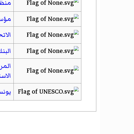
منظم
مؤسس
الاتح
البنك
المر
الاس
يونس