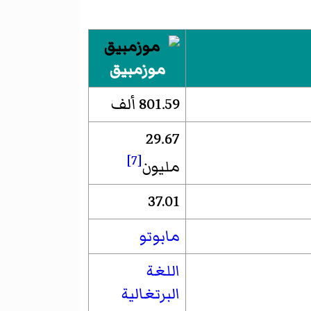
موزمبيق
801.59 ألف
29.67
[7]
مليون
37.01
مابوتو
اللغة
البرتغالية