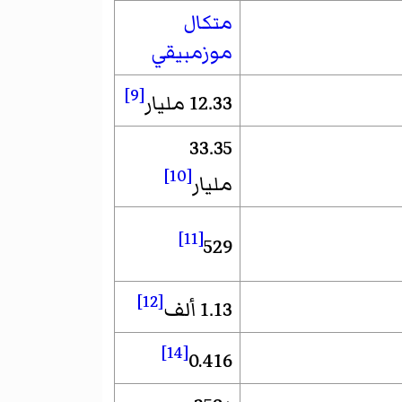
متكال
موزمبيقي
[9]
12.33 مليار
33.35
[10]
مليار
[11]
529
[12]
1.13 ألف
[14]
0.416