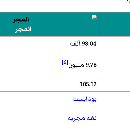
المجر
93.04 ألف
[6]
9.78 مليون
105.12
بودابست
لغة مجرية