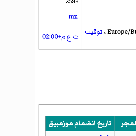
+258
.mz
توقيت
ت ع م+02:00
لمجر
تاريخ انضمام موزمبيق