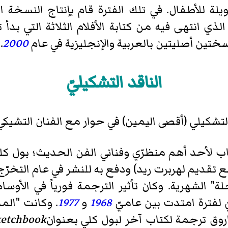
طويلة للأطفال. في تلك الفترة قام بإنتاج النسخة 
ذي انتهى فيه من كتابة الأفلام الثلاثة التي بدأ ت
ختين أصليتين بالعربية والإنجليزية في عام
2000
.
الناقد التشكيليّ
التشكيلي (أقصى اليمين) في حوار مع الفنان التشي
ب لأحد أهم منظرّي وفناني الفن الحديث؛ بول كل
 تقديم لهربرت ريد) ودفع به للنشر في عام التخرّج
لة" الشهرية. وكان تأثير الترجمة فورياً في الأوس
ّ لفترة امتدت بين عاميّ
1968
و
1977
. وكانت "الم
روق ترجمة لكتاب آخر لبول كلي بعنوان
ketchbook