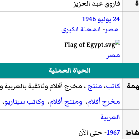
ة
فاروق عبد العزيز
24 يوليو
1946
مصر
-
المحلة الكبرى
مصر
الحياة العملية
مهمة
كاتب
،
منتج
،
مخرج أفلام وثائقية بالعربية وا
مخرج أفلام
،
ومنتج أفلام
،
وكاتب سيناريو
،
العربية
نشاط
1967
- حتى الآن