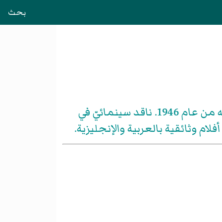
بحث
الفاروق عبد العزيز ولد في مدينة المحلة الكبرى، في قلب الدلتا المصرية، في 24 يوليه من عام 1946. ناقد سينمائيّ في
م وثائقية بالعربية والإنجليزية.