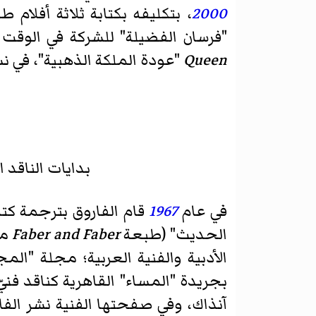
2000
، بتكليفه بكتابة ثلاثة أفلام 
"فرسان الفضيلة" للشركة في الوقت ال
Queen
"عودة الملكة الذهبية"، في نس
بدايات الناقد 
في عام
1967
قام الفاروق بترجمة كتا
الحديث" (طبعة
Faber and Faber
مع
الأدبية والفنية العربية؛ مجلة "المج
بجريدة "المساء" القاهرية كناقد فني
آنذاك، وفي صفحتها الفنية نشر الفا