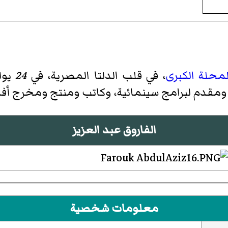
لمحلة الكبرى
، في قلب الدلتا المصرية، في
24
يول
ومقدم لبرامج سينمائية، وكاتب ومنتج ومخرج أفلام 
الفاروق عبد العزيز
معلومات شخصية