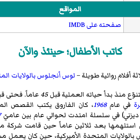
المواقع
صفحته على IMDB
كاتب الأطفال؛ حينئذ والآن
ثة أفلام روائية طويلة –
لوس أنجلوس
بالولايات الم
تنوّع منذ بدأ حياته العملية قبل
45
عاماً. فحتى قب
ة
في عام
1968
، كان الفاروق يكتب القصص الم
يزني) في سلسلة امتدت لحوالي عام بين عاميّ
7
استلهمها بعد ثلاثين عاماً حين قامت شركة مر
الولايات المتحدة الأميركية، حين كان يعمل مستشا