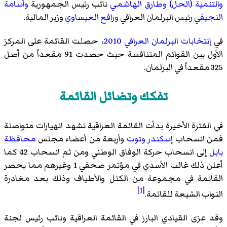
والتنمية (الحل)
وطارق الهاشمي
نائب رئيس الجمهورية
وأسامة
النجيفي
رئيس البرلمان العراقي
ورافع العيساوي
وزير المالية.
في
إنتخابات البرلمان العراقي 2010
، حصلت القائمة على المركز
الأول بين القوائم المتنافسة حيث حصدت 91 مقعداً من أصل
325 مقعداً في البرلمان.
تفكك وتضائل القائمة
في الفترة الأخيرة بدأت القائمة العراقية تشهد انهيارات متواصلة
فمن انسحاب
إسكندر وتوت
وأربعة من أعضاء مجلس
محافظة
بابل
إلى انسحاب
حركة الوفاق الوطني
ومن ثم انسحاب 42 كما
أعلن ذلك غالب الأسدي في مؤتمر صحفي
1
وغيرهم مما يحصر
القائمة في مجموعة من الكتل والأطياف وذلك بعد مغادرة
[1]
النواب الشيعة للقائمة.
وقد عزى القيادي البارز في القائمة العراقية ونائب رئيس لجنة