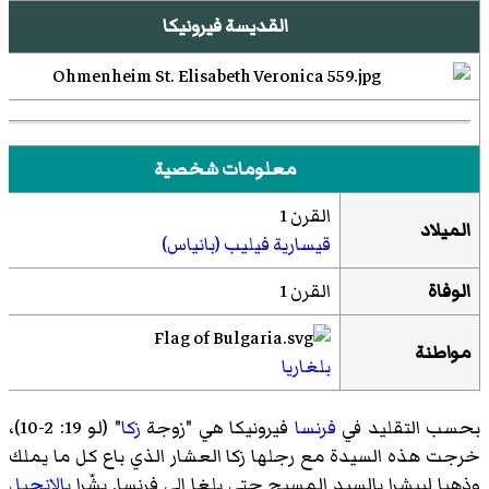
القديسة فيرونيكا
معلومات شخصية
القرن 1
الميلاد
قيسارية فيليب (بانياس)
الوفاة
القرن 1
مواطنة
بلغاريا
بحسب التقليد في
فرنسا
فيرونيكا هي "زوجة
زكا
" (لو 19: 2-10)،
خرجت هذه السيدة مع رجلها زكا العشار الذي باع كل ما يملك
وذهبا ليبشرا بالسيد المسيح حتى بلغا إلى فرنسا. بشّرا
بالإنجيل