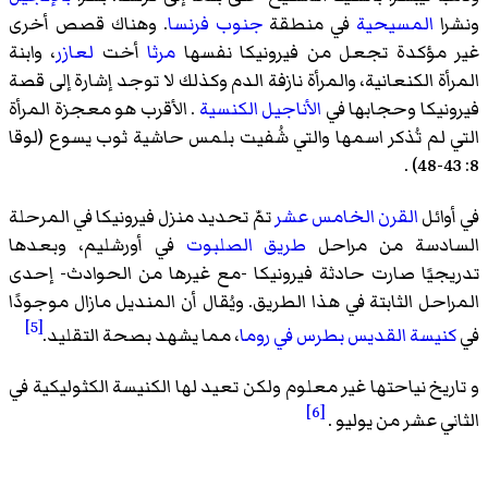
ونشرا
المسيحية
في منطقة
جنوب فرنسا
. وهناك قصص أخرى
غير مؤكدة تجعل من فيرونيكا نفسها
مرثا
أخت
لعازر
، وابنة
المرأة الكنعانية، والمرأة نازفة الدم وكذلك لا توجد إشارة إلى قصة
فيرونيكا وحجابها في
الأناجيل الكنسية
. الأقرب هو معجزة المرأة
التي لم تُذكر اسمها والتي شُفيت بلمس حاشية ثوب يسوع (لوقا
8: 43-48) .
في أوائل
القرن الخامس عشر
تمّ تحديد منزل فيرونيكا في المرحلة
السادسة من مراحل
طريق الصلبوت
في أورشليم، وبعدها
تدريجيًا صارت حادثة فيرونيكا -مع غيرها من الحوادث- إحدى
المراحل الثابتة في هذا الطريق. ويُقال أن المنديل مازال موجودًا
[5]
في
كنيسة القديس بطرس في روما
، مما يشهد بصحة التقليد.
و تاريخ نياحتها غير معلوم ولكن تعيد لها الكنيسة الكثوليكية في
[6]
الثاني عشر من يوليو .