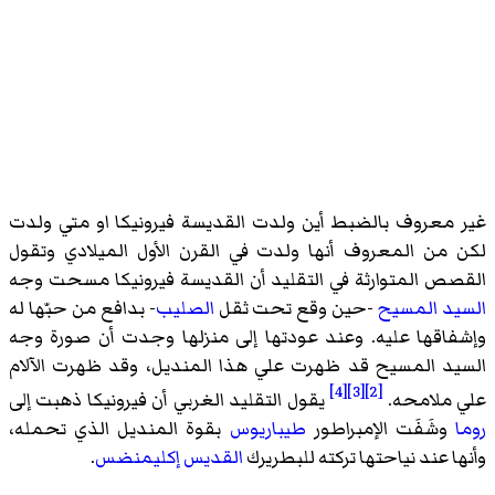
غير معروف بالضبط أين ولدت القديسة فيرونيكا او متي ولدت
لكن من المعروف أنها ولدت في القرن الأول الميلادي وتقول
القصص المتوارثة في التقليد أن القديسة فيرونيكا مسحت وجه
السيد المسيح
-حين وقع تحت ثقل
الصليب
- بدافع من حبّها له
وإشفاقها عليه. وعند عودتها إلى منزلها وجدت أن صورة وجه
السيد المسيح قد ظهرت علي هذا المنديل، وقد
ظهرت الآلام
[4]
[3]
[2]
علي ملامحه
.
يقول التقليد الغربي أن فيرونيكا ذهبت إلى
روما
وشَفَت الإمبراطور
طيباريوس
بقوة المنديل الذي تحمله،
وأنها عند نياحتها تركته للبطريرك
القديس إكليمنضس
.