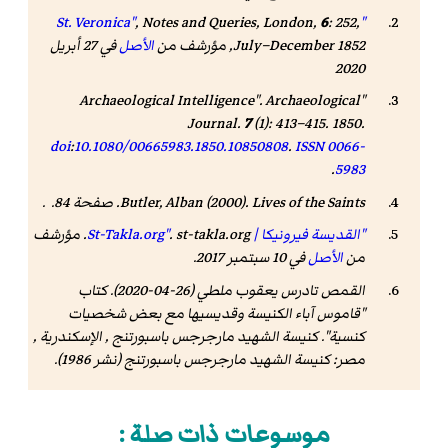
,
Notes and Queries
, London,
6
: 252,
"St. Veronica"
July–December 1852, مؤرشف من
الأصل
في 27 أبريل
2020
Archaeological
"Archaeological Intelligence".
Journal
.
7
(1): 413–415. 1850.
doi
:
10.1080/00665983.1850.10850808
.
ISSN
0066-
.
5983
Lives of the Saints
Butler, Alban (2000).
. صفحة 84. .
"القديسة فيرونيكا | St-Takla.org"
st-takla.org
.
. مؤرشف
من
الأصل
في 10 سبتمبر 2017
.
القمص تادرس يعقوب ملطي (26-04-2020).
كتاب
"قاموس آباء الكنيسة وقديسيها مع بعض شخصيات
كنسية"
. كنيسة الشهيد مارجرجس باسبورتنج , الإسكندرية ,
مصر: كنيسة الشهيد مارجرجس باسبورتنج (نشر 1986).
موسوعات ذات صلة :