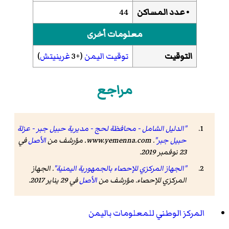
• عدد المساكن
44
معلومات أخرى
التوقيت
توقيت اليمن
(+3
غرينيتش
)
مراجع
"الدليل الشامل - محافظة لحج - مديرية حبيل جبر - عزلة
حبيل جبر"
.
www.yemenna.com
. مؤرشف من
الأصل
في
23 نوفمبر 2019
.
"الجهاز المركزي للإحصاء بالجمهورية اليمنية"
. الجهاز
المركزي للإحصاء. مؤرشف من
الأصل
في 29 يناير 2017
.
المركز الوطني للمعلومات باليمن