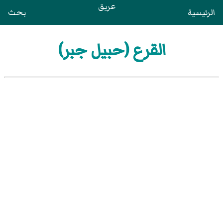
عريق
الرئيسية
بحث
القرع (حبيل جبر)