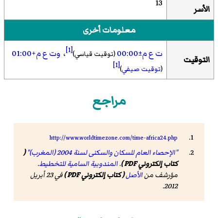
13
الأسر
معلومات أخرى
[1]
ت ع م±00:00
،
وت ع م+01:00
(توقيت قياسي)
التوقيت
[1]
(
توقيت صيفي
)
مراجع
http://www.worldtimezone.com/time-africa24.php
"الإحصاء العام للسكان والسكنى لسنة 2004 (المغرب)"
(
كتاب إلكتروني PDF )
.
المندوبية السامية للتخطيط
.
مؤرشف من
الأصل
( كتاب إلكتروني PDF )
في 23 أبريل
2012.