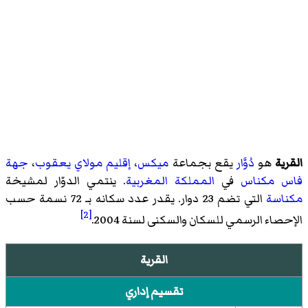
القرية
هو
دُوَّار
يقع بجماعة
ميكس
،
إقليم مولاي يعقوب
،
جهة
فاس مكناس
في
المملكة المغربية
. ينتمي الدوّار لمشيخة
مكناسة
التي تضم 23 دوار. يقدر عدد سكانه بـ 72 نسمة حسب
[2]
الإحصاء الرسمي للسكان والسكنى لسنة 2004.
القرية
تقسيم إداري