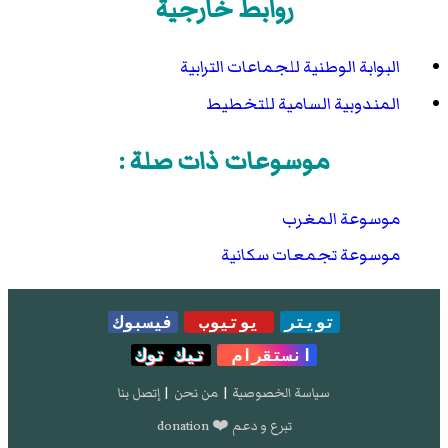
روابط خارجية
البوابة الوطنية للجماعات الترابية
المندوبية السامية للتخطيط
موسوعات ذات صلة :
موسوعة المغرب
موسوعة تجمعات سكانية
تويتر
يوتيوب
فيسبوك
انستقرام
تيك توك
سياسة الخصوصية
|
من نحن
|
إتصل بنا
تبرع و دعم ❤️ donation