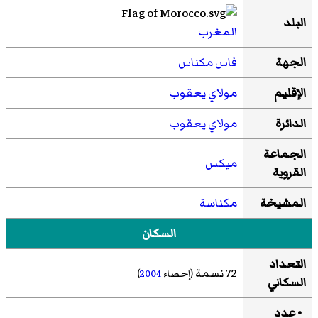
البلد
المغرب
الجهة
فاس مكناس
الإقليم
مولاي يعقوب
الدائرة
مولاي يعقوب
الجماعة
ميكس
القروية
المشيخة
مكناسة
السكان
التعداد
72 نسمة
(إحصاء
2004
)
السكاني
• عدد