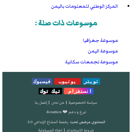
المركز الوطني للمعلومات باليمن
موسوعات ذات صلة :
موسوعة جغرافيا
موسوعة اليمن
موسوعة تجمعات سكانية
تويتر
يوتيوب
فيسبوك
انستقرام
تيك توك
سياسة الخصوصية
|
من نحن
|
إتصل بنا
تبرع و دعم ❤️ donation
المحتوى مرخص تحت
رخصة المشاع الإبداعي 3.0
شروط الإستخدام
|
إخلاء المسؤولية