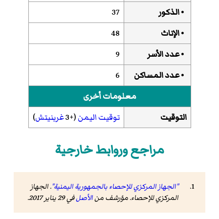
• الذكور
37
• الإناث
48
• عدد الأسر
9
• عدد المساكن
6
معلومات أخرى
التوقيت
توقيت اليمن
(+3
غرينيتش
)
مراجع وروابط خارجية
"الجهاز المركزي للإحصاء بالجمهورية اليمنية"
. الجهاز
المركزي للإحصاء. مؤرشف من
الأصل
في 29 يناير 2017
.