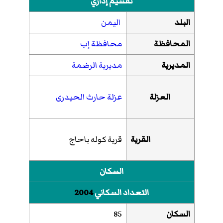
تقسيم إداري
البلد
اليمن
المحافظة
محافظة إب
المديرية
مديرية الرضمة
العزلة
عزلة حارث الحيدرى
القرية
قرية كوله باحاج
السكان
التعداد السكاني
2004
السكان
85