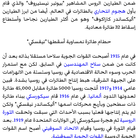
ضمن الطيارين الروس المشاهير "بيوتبر نيستيروف" والذي قام
بأول
هجوم انتحاري
بالطائرات في العالم. أيضا من ابرز الطيارين
"أليكساندر كازاكوف" وهو من أكثر الطيارين نجاحا وأستطاع
إسقاط 32 طائرة معادية.
حطام طائرة نمساوية أسقطها "نيفسكي"
في عام
1915
أصبحت القوات الجوية سلاحا مستقلا بذاته بعد أن
كانت من ضمن
سلاح المهندسين
في السابق. لكن مع استمرار
الحرب وسوء الحالة الاقتصادية في روسيا وسلسلة من الانهزامات
على الجبهة الشرقية، هبط إنتاج الطائرات في روسيا بشدة. فبين
عامي
1914
و1917
أنتجت روسيا 5000 طائرة مقابل 45,000 طائرة
لعدوتها اللدود
ألمانيا
. في عام
1916
قام
سيكورسكي
ببناء طائرة
ذات سطحين وبأربع محركات اسمها "أليكساندر نيفسكي" ولكن
لم يتم إنتاجها فعليا بسبب الأحداث التي سبقت ولحقت
الثورة
الروسية
ثم هجرة سيكورسكي إلى الولايات المتحدة عام
1919
. بعد
قيام الثورة في روسيا وقيام
الاتحاد السوفيتي
أصبح اسم القوات
الجوية الروسية
القوات الجوية السوفيتية
.