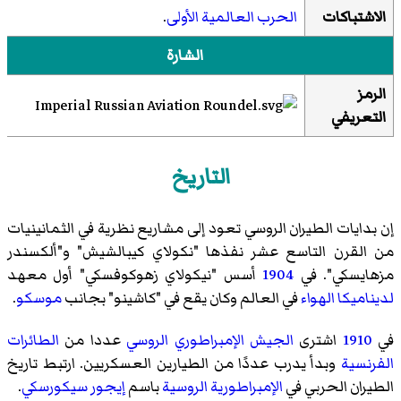
الاشتباكات
الحرب العالمية الأولى
.
الشارة
الرمز
التعريفي
التاريخ
إن بدايات الطيران الروسي تعود إلى مشاريع نظرية في الثمانينيات
من القرن التاسع عشر نفذها "نكولاي كيبالشيش" و"ألكسندر
مزهايسكي". في
1904
أسس "نيكولاي زهوكوفسكي" أول معهد
لديناميكا الهواء
في العالم وكان يقع في "كاشينو" بجانب
موسكو
.
في
1910
اشترى
الجيش الإمبراطوري الروسي
عددا من
الطائرات
الفرنسية
وبدأ يدرب عددًا من الطيارين العسكريين. ارتبط تاريخ
الطيران الحربي في
الإمبراطورية الروسية
باسم
إيجور سيكورسكي
.