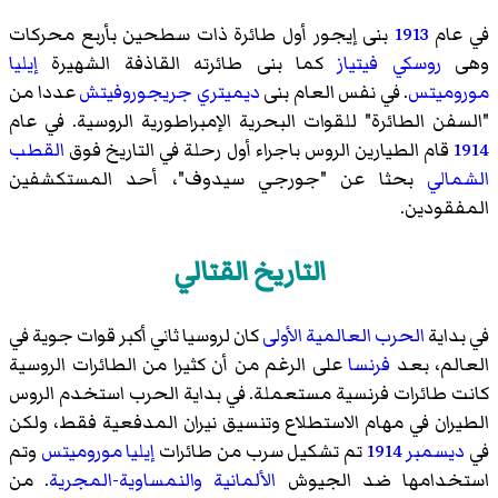
في عام
1913
بنى إيجور أول طائرة ذات سطحين بأربع محركات
وهى
روسكي فيتياز
كما بنى طائرته القاذفة الشهيرة
إيليا
موروميتس
. في نفس العام بنى
ديميتري جريجوروفيتش
عددا من
"السفن الطائرة"
للقوات البحرية الإمبراطورية الروسية
. في عام
1914
قام الطيارين الروس باجراء أول رحلة في التاريخ فوق
القطب
الشمالي
بحثا عن "جورجي سيدوف"، أحد المستكشفين
المفقودين.
التاريخ القتالي
في بداية
الحرب العالمية الأولى
كان لروسيا ثاني أكبر قوات جوية في
العالم، بعد
فرنسا
على الرغم من أن كثيرا من الطائرات الروسية
كانت طائرات فرنسية مستعملة. في بداية الحرب استخدم الروس
الطيران في مهام الاستطلاع وتنسيق نيران المدفعية فقط، ولكن
في
ديسمبر
1914
تم تشكيل سرب من طائرات
إيليا موروميتس
وتم
استخدامها ضد الجيوش
الألمانية
والنمساوية-المجرية
. من