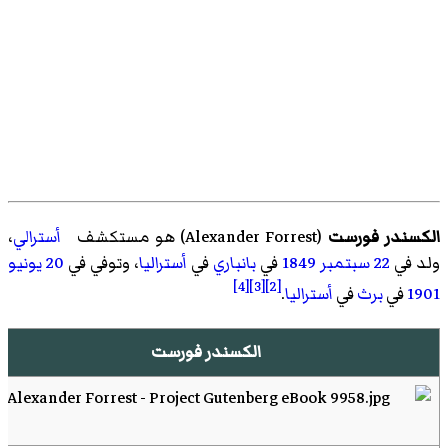
الكسندر فورست
(
Alexander Forrest
)‏ هو مستكشف
أسترالي
،
ولد في
22 سبتمبر
1849
في
بانباري
في
أستراليا
، وتوفي في
20 يونيو
[4]
[3]
[2]
1901
في
برث
في
أستراليا
.
الكسندر فورست