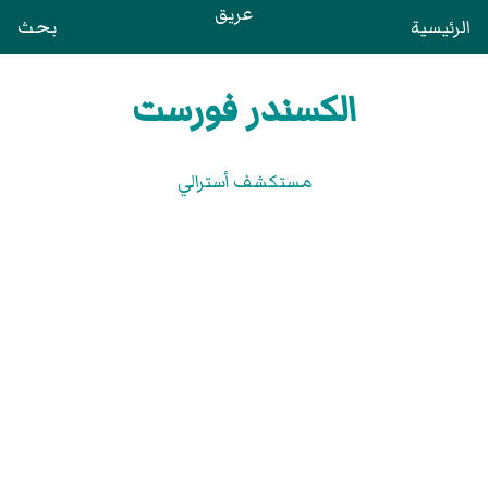
عريق
الرئيسية
بحث
الكسندر فورست
مستكشف أسترالي