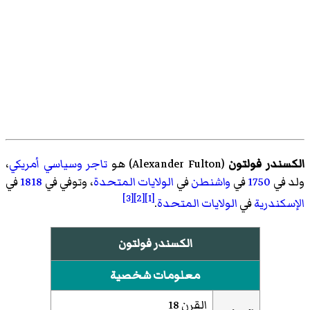
الكسندر فولتون
(
Alexander Fulton
)‏ هو
تاجر
وسياسي
أمريكي
،
ولد في
1750
في
واشنطن
في
الولايات المتحدة
، وتوفي في
1818
في
[3]
[2]
[1]
الإسكندرية
في
الولايات المتحدة
.
الكسندر فولتون
معلومات شخصية
القرن 18