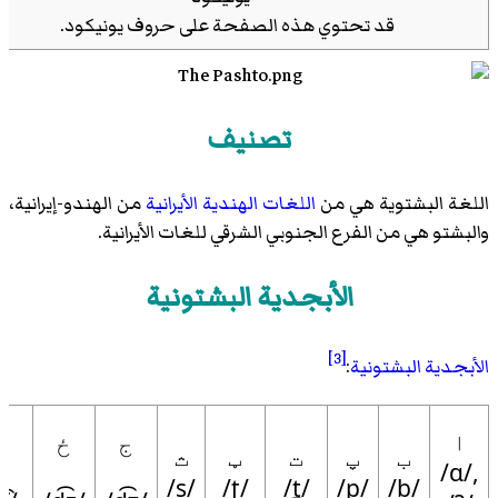
قد تحتوي هذه الصفحة على حروف
يونيكود
.
تصنيف
اللغة البشتوية هي من
اللغات الهندية الأیرانیة
من الهندو-إيرانية،
والبشتو هي من الفرع الجنوبي الشرقي للغات الأيرانية.
الأبجدية البشتونية
[3]
الأبجدية البشتونية
:
ا
ج
ځ
چ
ب
پ
ت
ټ
ث
/ɑ/,
/s/
/ʈ/
/t̪/
/p/
/b/