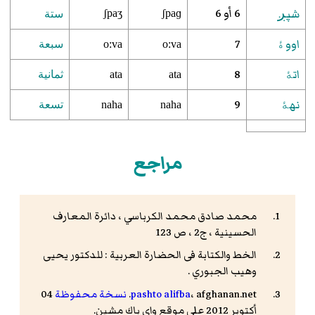
6 أو 6
شپږ
ʃpaʒ
ʃpaɡ
ستة
اووۀ
7
o:va
o:va
سبعة
اتۀ
8
ata
ata
ثمانية
نهۀ
9
naha
naha
تسعة
مراجع
محمد صادق محمد الكرباسي ، دائرة المعارف
الحسينية ، ج2 ، ص 123
الخط والكتابة فى الحضارة العربية : للدكتور يحيى
وهيب الجبوري .
، afghanan.net.
pashto alifba
نسخة محفوظة
04
أكتوبر 2012 على موقع واي باك مشين.