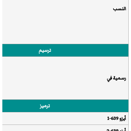
النسب
ترسيم
رسمية
في
ترميز
أيزو 639-1
أيزو 639-2