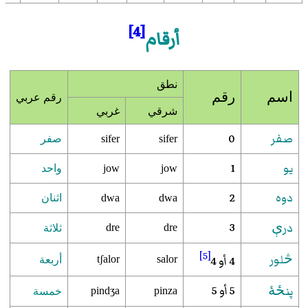
[4]
أرقام
نطق
اسم
رقم
رقم عربي
شرقي
غربي
صفر
0
sifer
sifer
صفر
يو
1
jow
jow
واحد
دوه
2
dwa
dwa
اثنان
3
درې
dre
dre
ثلاثة
[5]
څلور
4 أو 4
tʃalor
salor
أربعة
5 أو 5
پنځۀ
pindʒa
pinza
خمسة