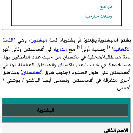
مراجع
وصلات خارجية
بشتو
(بالبشتوية:
پښتو
) أو بشتوية، لغة
البشتون
، وهي "
اللغة
[2]
[1]
الأفغانية
"
رسمية أولى
مع
الدارية
في أفغانستان وثاني أكبر
لغة مناطقية
/محلية في باكستان من حيث عدد الناطقين بها،
مستخدمة في غرب شمال
باكستان
والمناطق المقابلة لها في
أفغانستان على طول الحدود (جنوب شرق
أفغانستان
) ومناطق
أخرى متفرقة في أفغانستان. وتسمى أيضا الباشتو / بوشتي /
أفغانى.
البشتوية
الاسم الذاتي