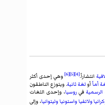
[6]
[5]
[4]
فية
انتشاراً.
وهي إحدى أكثر
ة أما
ً أو
لغة ثانية
. ويتوزع الناطقون
 الرسمية
في
روسيا
، وإحدى اللغات
كرانيا
ولاتفيا
واستونيا
وليتوانيا
، وإلى