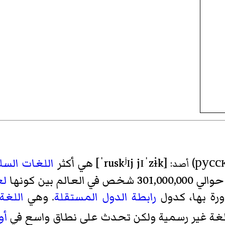
[ˈruskʲɪj jɪˈzɨk]
هي أكثر
اللغات السلا
أصد:
لم بين كونها
لغ
رة بها، كدول
رابطة الدول المستقلة
. وهي
اللغة
غة غير رسمية ولكن تحدث على نطاق واسع في
أو