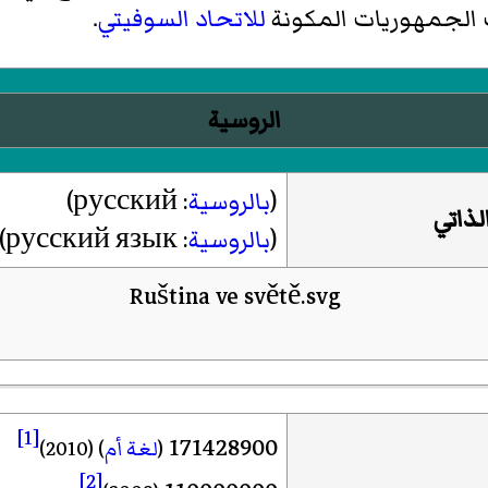
ت الجمهوريات المكونة
للاتحاد السوفيتي
.
الروسية
(
بالروسية
:
русский
)‏
لذاتي
(
بالروسية
:
русский язык‎
)
[1]
171428900
(
لغة أم
)
(2010)
[2]