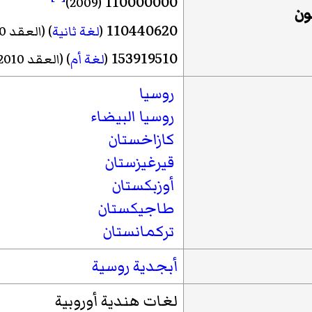
110000000
(2009)
ون
110440620
(
لغة ثانية
)
(العقد 2010)
153919510
(
لغة أم
)
(العقد 2010)
روسيا
روسيا البيضاء
كازاخستان
قيرغيزستان
أوزبكستان
طاجيكستان
تركمانستان
أبجدية روسية
لغات هندية أوروبية