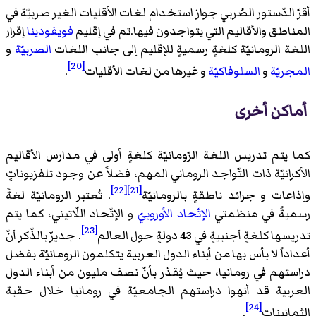
أقرّ الدّستور الصّربي جواز استخدام لغات الأقليات الغير صربيّة في
المناطق والأقاليم التي يتواجدون فيها.تم في إقليم
فويفودينا
إقرار
اللغة الرومانيّة كلغةٍ رسميةٍ للإقليم إلى جانب اللغات
الصربيّة
و
[20]
المجريّة
و
السلوفاكيّة
و غيرها من لغات الأقليات
.
أماكن أخرى
كما يتم تدريس اللغة الرّومانيّة كلغةٍ أولى في مدارس الأقاليم
الأكرانيّة ذات التّواجد الروماني المهم، فضلاً عن وجود تلفزيوناتٍ
[22]
[21]
وإذاعات و جرائد ناطقةٍ بالرومانيّة
. تُعتبر الرومانيّة لغةً
رسميةً في منظمتي
الإتّحاد الأوروبيّ
و الإتّحاد اللّاتيني، كما يتم
[23]
تدريسها كلغةٍ أجنبيةٍ في 43 دولةٍ حول العالم
. جديرٌ بالذّكر أنّ
أعداداً لا بأس بها من أبناء الدول العربية يتكلمون الرومانيّة بفضل
دراستهم في رومانيا، حيث يُقدّر بأنّ نصف مليون من أبناء الدول
العربية قد أنهوا دراستهم الجامعيّة في رومانيا خلال حقبة
[24]
الثمانينات
.