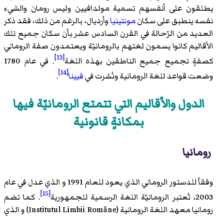
يطلقون على أنفسهم تسمية مولدافيين وليس رومان والشيء
نفسه ينطبق على سكان
مونتينيا
وأرديال
، بالرغم من ذلك، فقد ذكر
العديد من الرّحالة في القرن السادس عشر بأن سكان جميع تلك
الأقاليم كانوا يسمون لغتهم بالرومانيّة ويعتمدون صفة الروماني
[13]
كصفةٍ تجميع جميع الناطقين بهذه اللغة
. في عام 1780
[14]
وضعت قواعد للغة الرومانية ونُشرت في
فيينا
.
الدول والأقاليم التي تتمتع الرومانيّة فيها
بمكانةٍ قانونية
رومانيا
وفقاً للدستور الروماني الذي يعود للعام 1991 و الذي عدل في عام
[15]
2003، تُعتبر الرومانيّة اللغة الرسمية للجمهورية
. كما تضم
رومانيا
معهد اللغة الرومانية
(Institutul Limbii Române) و الذي