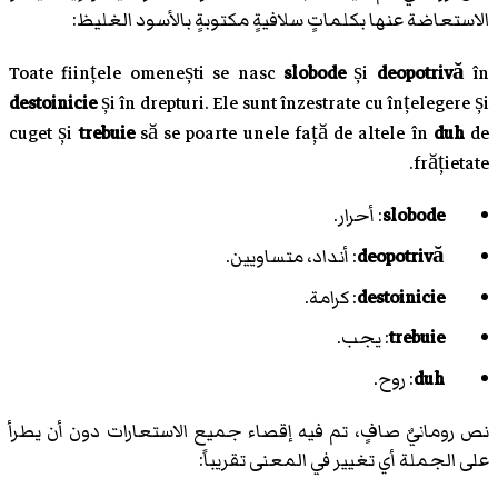
الاستعاضة عنها بكلماتٍ سلافيةٍ مكتوبةٍ بالأسود الغليظ:
Toate ființele omenești se nasc
slobode
și
deopotrivă
în
destoinicie
și în drepturi. Ele sunt înzestrate cu înțelegere și
cuget și
trebuie
să se poarte unele față de altele în
duh
de
frățietate.
slobode
: أحرار.
deopotrivă
: أنداد، متساويين.
destoinicie
: كرامة.
trebuie
: يجب.
duh
: روح.
نص رومانيٌ صافٍ، تم فيه إقصاء جميع الاستعارات دون أن يطرأ
على الجملة أي تغيير في المعنى تقريباً: