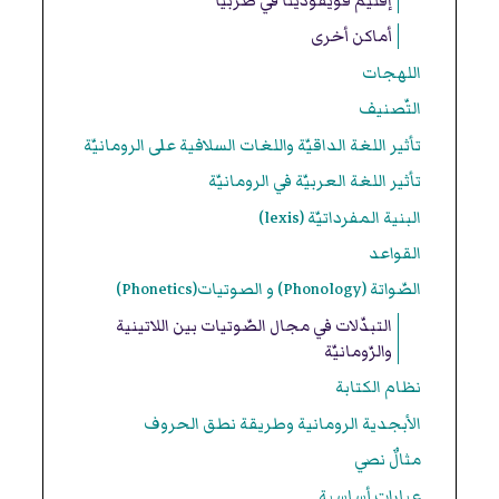
إقليم فويفودينا في صربيا
أماكن أخرى
اللهجات
التّصنيف
تأثير اللغة الداقيّة واللغات السلافية على الرومانيّة
تأثير اللغة العربيّة في الرومانيّة
البنية المفرداتيّة (lexis)
القواعد
الصّواتة (Phonology) و الصوتيات(Phonetics)
التبدّلات في مجال الصّوتيات بين اللاتينية
والرّومانيّة
نظام الكتابة
الأبجدية الرومانية وطريقة نطق الحروف
مثالٌ نصي
عبارات أساسية