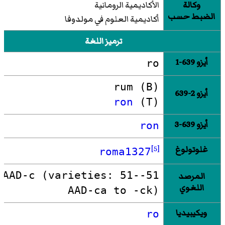
وكالة
الأكاديمية الرومانية
الضبط حسب
أكاديمية العلوم في مولدوفا
ترميز اللغة
أيزو 639-1
ro
rum
(B)
أيزو 2-639
ron
(T)
أيزو 639-3
ron
غلوتولوغ
[5]
roma1327
51-AAD-c (varieties: 51-
المرصد
اللغوي
AAD-ca to -ck)
ويكيبيديا
ro