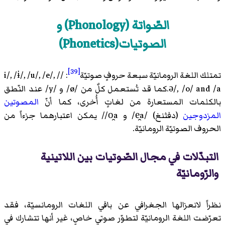
الصّواتة (Phonology) و
الصوتيات(Phonetics)
[39]
تمتلك اللغة الرومانيّة سبعة حروفٍ صوتيّة
: /i/, /ɨ/, /u/, /e/, /
ə/, /o/ and /a.كما قد تُستعمل كلٌ من /ø/ و /y/ عند النّطق
بالكلمات المستعارة من لغاتٍ أُخرى، كما أنّ
المصوتين
المزدوجين
(دفثنغ) /e̯a/ و o̯a// يمكن اعتبارهما جزءاً من
الحروف الصوتيّة الرومانيّة.
التبدّلات في مجال الصّوتيات بين اللاتينية
والرّومانيّة
نظراً لانعزالها الجغرافي عن باقي اللغات الرومانسيّة، فقد
تعرّضت اللغة الرومانيّة لتطوّر صوتيٍ خاصٍ، غير أنها تتشارك في