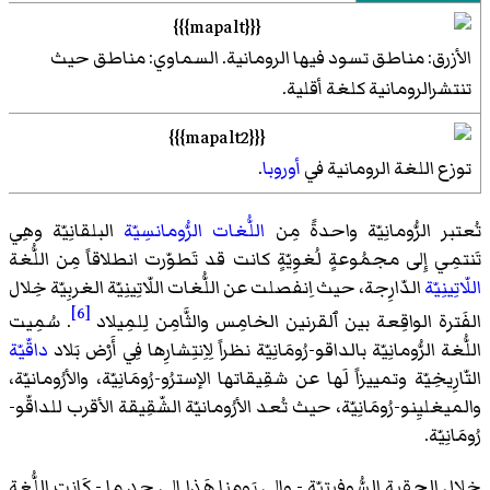
الأزرق: مناطق تسود فيها الرومانية. السماوي: مناطق حيث
تنتشرالرومانية كلغة أقلية.
توزع اللغة الرومانية في
أوروبا
.
تُعتبر الرُّومانِيّة واحدةً مِن
اللُّغات الرُّومانسِيّة
البلقانِيّة وهِي
تَنتمِي إِلى مجمُوعةٍ لُغوِيّةٍ كانت قد تَطوّرت انطلاقاً مِن اللُّغة
اللّاتِينِيّة
الدّارِجة، حيث اِنفصلت عن اللُّغات اللّاتِينِيّة الغربِيّة خِلال
[6]
الفَترة الواقِعة بين ٱلقرنين الخامِس والثَّامِن لِلمِيلاد
. سُمِيت
اللُّغة الرُّومانِيّة بالداقو-رُومَانِيّة نظراً لِاِنتِشارِها فِي أَرْض بَلاد
داقّيّة
التّارِيخِيّة وتمييزاً لَها عن شقِيقاتها الإسترُو-رُومَانِيّة، والأرُومانيّة،
والميغليِنو-رُومَانِيّة، حيث تُعد الأرُومانيّة الشّقِيقة الأقرب للداقّو-
رُومَانِيّة.
خِلال الحِقبة السُّوفيِتِيّة - وإِلى يَومنا هَذا إِلى حدٍ ما - كَانت اللُّغة