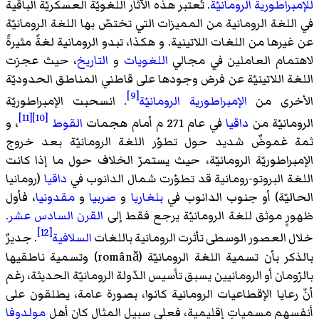
للإمبراطورية الرومانيّة
. تُعتبر هذه الآثار اللغويّة العسكريّة الباقية
في اللغة الرومانية من المميزات التي تختصّ بها اللغة الرومانيّة
عن غيرها من اللغات اللاتينية. و هكذا، تبدو الرومانية لغةً مثيرةً
لاهتمام العاملين في مجالي
اللغويات
و
التاريخ
، حيث عجزت
اللغة اللاتينيّة عن فرض وجودها على قاطني المناطق الحدوديّة
[9]
الأخرى من
الإمبراطورية الرومانيّة
. انسحبت الإمبراطوريّة
[11]
[10]
الرومانيّة من
داقيا
في عام 271 م أمام هجمات
القوط
، و
ثمة غموضٌ شديد حول تطوّر اللغة الرومانيّة بعد خروج
الإمبراطوريّة الرومانيّة، حيث يستمرّ الخلاف حول ما إذا كانت
اللغة
البروتو-رومانية
قد تطوّرت شمال الدانوب في
داقيا
(رومانيا
الحاليّة) أو جنوب الدانوب في
بلغاريا
و
صربيا
و
مقدونيا
، فأول
ظهورٍ موثق للغة الرومانيّة يرجع فقط إلى
القرن السادس عشر
.
[12]
خلال العصور الوسطى تأثرت الرومانية باللغات
السلافية
. جديرٌ
بالذكر بأن تسمية اللغة الرومانيّة (română) وتسمية ناطقيها
بالرّومان أو الرومانيين يسبق تأسيس الدّولة الرومانيّة الحديثة، رغم
أنّ رعايا الإقطاعيات الرومانية كانوا، بصورة عامة، يطلقون على
أنفسهم مسمياتٍ إقليمية، فعلى سبيل المثال كان أهل
مولدوفا