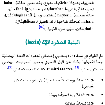
العربية، ومنها: chef(كَيف، مزاج، وقد تعني حفلة)، habar
(خبر، علمٌ بالشيء)، hambar(عنبر، مستودع)، hal(حال،
حالةٌ صحية)، mușteriu(مشتري، زبون)، dugheană(دكّان)،
mahala(محلّة، ضاحية)، fitil(فتيل)، băcan(بقّال)،
[32]
hain(خائن، شرّير، سيّء النّوايا...)
البنية المفرداتيّة (lexis)
تمّ القيام في سنة 1961 بتحليلٍ إحصائي لمفردات اللغة الرومانيّة
تبعاً لأصولها وذلك من قبل اللغوي وخبير الصوتيات الروماني
[34]
[33]
ديميتري ماكريا
Dimitri Macrea، كانت نتائجه كما يلي
:
43%كلماتٌ رومانسيّةٌ مستعارة(من الفرنسية بشكل
أساسي)
20%كلماتٌ رومانسيّةٌ موروثة
11% كلماتٌ سلافيّة