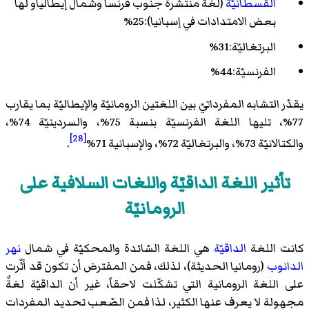
القسطانيّة
(لغة منتشرة جنوب فرنسا وشمال إيطالياو لها
بعض الامتدادات في إسبانيا):25%
البرتغاليّة:31%
الفرنسيّة:44%
يقدّر التشابه المفرداتيّ بين اللغتين الرومانيّة والإيطاليّة بما يقارب
77%، تليها اللغة الفرنسيّة بنسبة 75%، والسردينيّة 74%،
[28]
والكتالانيّة 73%، والبرتغاليّة 72%، والإسبانية 71%
.
تأثير اللغة الداقيّة واللغات السلافية على
الرومانيّة
كانت اللغة
الداقيّة
هي اللغة السّائدة والمحكيّة في شمال
نهر
الدانوب
(رومانيا الحديثة)، لذلك، فمن المفترض أن تكون قد أثّرت
على اللغة الرومانية التي تشكّلت لاحقاً، غير أن الداقيّة لغةٌ
مجهولة لا يعرف عنها الكثير، لذا فمن الصّعب تحديد المفردات