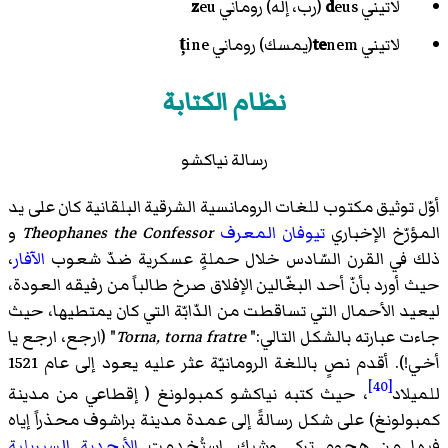
لاتيني
eus (رب، إله) روماني
d
eu
z
لاتيني
nem(يمسك) روماني
te
ine
ț
نظام الكتابة
رسالة نياكشو
أوّل توثيق مكتوب للغات الرومانسية الشرقية البلقانية كان على يد
المؤرّخ الإخباري
تيوفان المعرف
Theophanes the Confessor
و
ذلك في القرن السّادس خلال حملةٍ عسكرية ضدّ شعوب
الآفار
،
حيث أورد بأنّ أحد البغّالين الإفلاق صرخ طالباً من رفيقه العودة،
ليعيد الأحمال التي تساقطت من الدّابّة التي كان يمتطيها، حيث
جاءت عبارته بالشكل التالي:"
Torna, torna fratre
" (ارجع، ارجع يا
أخي!). أقدم نصٍ باللغة الرومانيّة عثر عليه يعود إلى عام 1521
[40]
للميلاد
، حيث كتبه نياكشو كمبولونغ ( إقطاعي من مدينة
كمبولونغ) على شكل رسالةً إلى عمدة مدينة براشوف محذراً إياه
فيها من هجومٍ تركي وشيك. استُخدمت
الأبجدية السيريلية