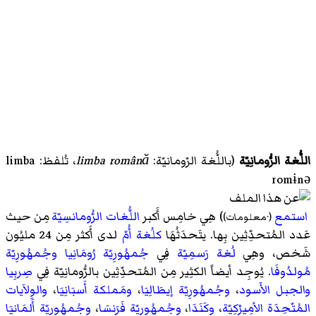
اللُّغة الرُّومانِيّة
(باللُّغة الرّومانيّة:
limba română
، تُلفظ: limba
romɨnə
استمع
) هِي خامِس أَكبر
اللُّغات الرُّومانسِيّة
مِن حيث
(
·
معلومات
)
عَدد المُتحدِّثِين بِها. يتَحدَثُهَا
كلُغة أُمّ
لدى أَكثر مِن 24 مليُون
شَخص، وهِي
لُغة رَسمِيّة
فِي
جُمهُورِيّة رُومَانِيا
وجُمهُورِيّة
مُولدُوفَا
. يُوجِد أيضاً الكثِير مِن المُتحدِّثِين بالرُّومانِيّة فِي
صِربِيا
والجبل الأَسود
،
وجُمهُورِيّة إيطَالِيَا
،
ومَملكة أَسبَانِيَا
،
والوِلاَيات
المُتّحِدَة الأمِيرْكِيّة
،
وكَنَدَا
،
وجُمهُورِيّة فَرَنسَا
،
وجُمهُورِيّة أَلمَانيَا