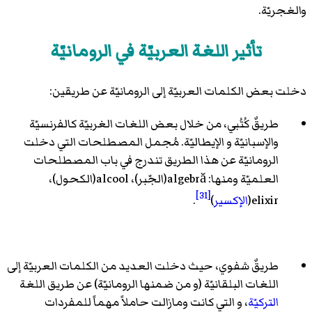
والغجريّة.
تأثير اللغة العربيّة في الرومانيّة
دخلت بعض الكلمات العربيّة إلى الرومانيّة عن طريقين:
طريقٌ كُتُبي، من خلال بعض اللغات الغربيّة كالفرنسيّة
والإسبانيّة و الإيطاليّة. مُجمل المصطلحات التي دخلت
الرومانيّة عن هذا الطريق تندرج في باب المصطلحات
العلميّة ومنها: algebră(الجّبر)، alcool(الكحول)،
[31]
elixir(
الإكسير
)
.
طريقٌ شفوي، حيث دخلت العديد من الكلمات العربيّة إلى
اللغات البلقانيّة (و من ضمنها الرومانيّة) عن طريق اللغة
التركيّة
، و التي كانت ومازالت حاملاً مهماً للمفردات