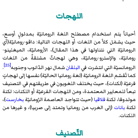
اللهجات
أحياناً يتم استخدام مصطلح اللغة الرومانيّة بمدلولٍ أوسع،
حيث يشمَل كلاً من اللغات أو اللهجات التالية: داقو-رومانيّة(أي
الرومانيّة التي نتناولها في هذا المقال)، الأرومانيّة، الميغلينو-
رومانيّة، والإسترو-رومانيّة، وهي لهجاتٌ مشتقةٌ من اللغات
[25]
الرومانسيّة التي انتشرت في
البلقان
شمال نهر الدّانوب وجنوبه
.
كما تُقسّم اللغة الرومانيّة (لغة رومانيا الحاليّة) نفسها إلى لهجاتٍ
فرعيّة (لكنات)، حيث يختلف اللغويون في طريقتهم في التصنيف
تبعاً للمعايير المعتمدة، ومن اللهجات الفرعيّة أو اللكنات: لكنة
مولدوفا، لكنة
فلاقيا
(حيث تتواجد العاصمة الرّومانيّة
بخارست
)،
لكنة
بانات
(إلى الغرب من رومانيا وتمتد إلى صربيا)، و غيرها من
اللكنات.
التّصنيف