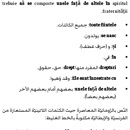
trebuie
să se
comporte
unele față de altele
în
spiritul
fraternității.
toate fiintele
: جميع الكائنات.
se nasc
: يولدون.
și
: و (حرف عطف).
în
: في.
drepturi
المفرد منها
drept
: حق، حقوق.
Ele sunt înzestrate cu
: وقد وُهبوا.
unele față de altele
: بعضهم أمام بعضهم الآخر
(بعضهم بعضاً).
النّص بالرّومانيّة المعاصرة حيث الكلمات اللاتينيّة المستعارة من
الفرنسيّة والإيطاليّة مكتوبةٌ بالخط الغليظ: