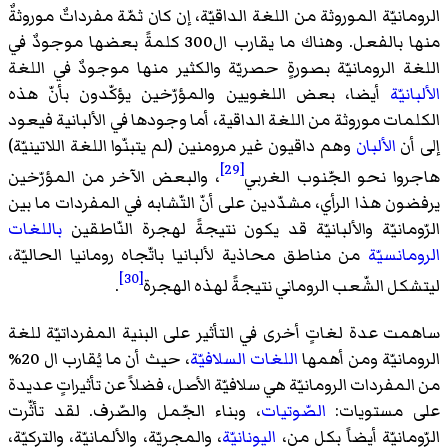
الرومانيّة الموروثة من اللغة الداقيّة، إن كان ثمّة مفرداتٌ موروثةٌ
منها بالفعل. وهناك ما يقارب ال300 كلمةً بعضها موجودٌ في
اللغة الرومانيّة بصورةٍ حصريّة والكثير منها موجودٌ في اللغة
الألبانيّة
أيضا، بعض اللغويين والمؤرّخين يؤكّدون بأنّ هذه
الكلمات موروثة من اللغة الداقية، أما وجودها في الألبانية فيعود
إلى أن
الألبان
وهم داقيون غير مرومنين (لم يتبنّوا اللغة اللاتينيّة)
[29]
هاجروا نحو الجّنوب الغربي
، والبعض الآخر من المؤرّخين
يرفضون هذا الرأي، مشدّدين على أنّ التّشابه في المفردات ما بين
الرّومانيّة والألبانيّة قد يكون نتيجةً لهجرة النّاطقين
باللغات
الرومانسيّة
من مناطق محاذية لألبانيا باتّجاه رومانيا الحاليّة،
[30]
ليتشكل الشّعب الروماني نتيجةً لهذه الهجرة
.
ساهمت عدة لغاتٍ أخرى في التأثير على البنية المفرداتيّة للغة
الرومانيّة ومن أهمها
اللغات السلافيّة
، حيث أن ما يُقارب ال 20%
من المفردات الرومانيّة هي سلافيّة الأصل، فضلاً عن تأثيراتٍ عديدة
على مستويات:
الصّوتيات
، وبناء الجّمل والصّرف. لقد تأثّرت
الرّومانيّة أيضاً بكل من،
اليونانيّة
، والمجريّة، والألمانيّة، والتركيّة،