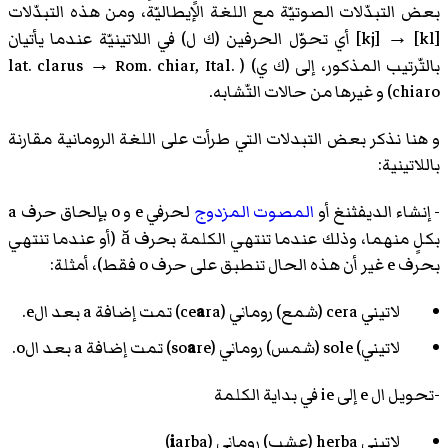
بعض التبدّلات الصوتيّة مع اللغة الإيطاليّة، ومن هذه التبدّلات
[kl] → [kj] أي تحوّل الحرفين (ك ل) في اللاتينيّة عندما يأتيان
بالتّرتيب المذكور، إلى (ك ي) ( lat. clarus → Rom. chiar, Ital.
chiaro) و غيرها من حالات التّشابه.
و هنا نذكر بعض التبدلات التي طرأت على اللغة الرومانية مقارنة
باللاتينية:
- إنشاء الديفثنغ أو
المصوت المزدوج
لحرفي e و o بإلحاق حرف a
بكلٍ منهما، وذلك عندما تنتهي الكلمة بحرف ă (أو عندما تنتهي
بحرف e غير أن هذه الحال تنطبق على حرف o فقط)، أمثلة:
لاتيني cera (شمع) روماني (ce
ra) تمت إضافة a بعد الe.
a
لاتيني) sole (شمس) روماني (so
re) تمت إضافة a بعد الo.
a
-تحويل ال e إلى ie في بداية الكلمة
لاتيني herba (عشب) روماني (
arba)
i