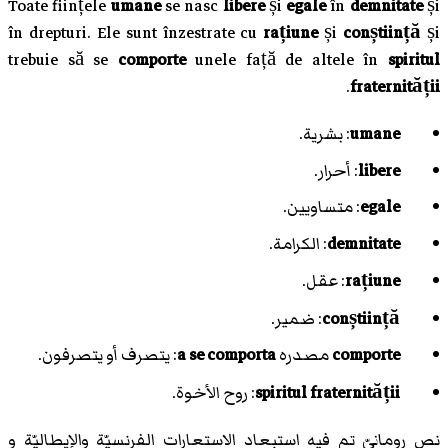
Toate ființele
umane
se nasc
libere
și
egale
în
demnitate
și
în drepturi. Ele sunt înzestrate cu
rațiune
și
conștiință
și
trebuie să se
comporte
unele față de altele în
spiritul
.
fraternității
umane
: بشرية.
libere
: أحرار.
egale
: متساويين.
demnitate
: الكرامة.
rațiune
: عقل.
conștiință
: ضمير.
comporte
مصدره
a se comporta
: يتصرف أو يتصرفون.
spiritul fraternității
: روح الأخوة.
نص رومانيّ تم فيه استبعاد الاستعارات الفرنسيّة والإيطاليّة و