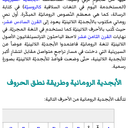
(المستخدمة اليوم في اللغات السلافية
كالروسيّة
) في كتابة
الرسالة، كما هي معظم النّصوص الرومانيّة المبكّرة. أول نصٍ
روماني مكتوب بالأبجديّة اللاتينيّة يعود إلى
القرن السادس عشر
،
حيث كُتب بالأحرف اللاتينيّة كما تستخدم في اللغة المجريّة. في
نهايات
القرن الثامن عشر
لاحظ الباحثون الترانسيلفانيون الأصول
اللاتينيّة للغة الرومانيّة فاعتمدوا الأبجديّة اللاتينيّة عوضاً عن
السيريلية التي دخلت في مسار تراجعٍ متواصل مقابل انتشارٍ أكبر
للأبجدية اللاتينية، حتّى وضعت قواعدَ للأبجديّة اللاتينيّة بصورةٍ
رسمية.
الأبجدية الرومانية وطريقة نطق الحروف
تتألف الأبجدية الرومانية من الأحرف التالية: