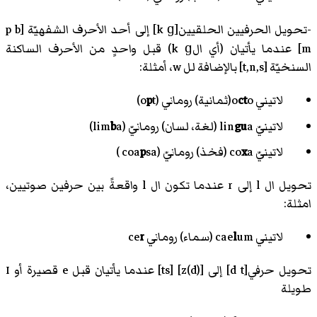
-تحويل الحرفيين الحلقيين[k ɡ] إلى أحد الأحرف الشفهيّة [p b
m] عندما يأتيان (أي الk ɡ) قبل واحدٍ من الأحرف الساكنة
السنخيّة [t,n,s] بالإضافة لل w، أمثلة:
لاتيني o
o(ثمانية) روماني (o
ct
t)
p
لاتينيّ lin
a (لغة، لسان) رومانيّ (lim
gu
a)
b
لاتينيّ co
a (فخذ) رومانيّ (coa
x
sa )
p
تحويل ال l إلى r عندما تكون ال l واقعةً بين حرفين صوتيين،
امثلة:
لاتيني cae
um (سماء) روماني ce
l
r
تحويل حرفي[d t] إلى [(d)z] [ts] عندما يأتيان قبل e قصيرة أو I
طويلة