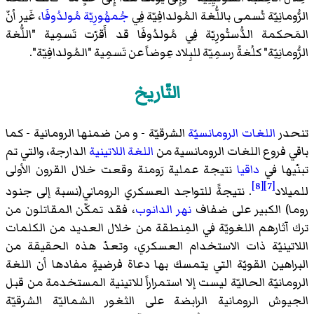
الرُّومانِيّة تُسمى باللُّغة المُولدافِيّة فِي
جُمهُورِيّة مُولدُوفَا
، غَير أنّ
المَحكمة الدُّستُورِيّة فِي مُولدُوفَا قد أَقرّت تَسمِية "اللُّغة
الرُّومانِيّة" كلُغةً رسمِيّة للبِلاد عِوضاً عن تَسمِية "المُولدافِيّة".
التّاريخ
تنحدر
اللغات الرومانسيّة
الشرقيّة - و من ضمنها الرومانية - كما
باقي فروع اللغات الرومانسية من
اللغة اللاتينية
الدارجة، والتي تم
تبنّيها في
داقيا
نتيجة عملية رَومنة وقعت خلال القرون الأولى
[8]
[7]
للميلاد
. نتيجةً للتواجد العسكري الروماني(نسبة إلى جنود
روما) الكبير على ضفاف
نهر الدانوب
، فقد تمكّن المقاتلون من
ترك آثارهم اللغويّة في المِنطقة من خلال العديد من الكلمات
اللاتينيّة ذات الاستخدام العسكري، وتعدّ هذه الحقيقة من
البراهين القويّة التي يتمسك بها دعاة فرضيةٍ مفادها أن اللغة
الرومانيّة الحاليّة ليست إلا استمراراً للاتينية المستخدمة من قبل
الجيوش الرومانية الرابضة على الثغور الشماليّة الشرقيّة