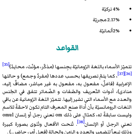
4% تركيّة
2.17% مجريّة
2%ألمانيّة
القواعد
[35]
تتميّز الأسماء باللغة الرّومانيّة بجِنسها (مذكّر، مؤنّث، محايدّ)
[37]
[36]
، كما يتمّ تصريفها بحسب عددها (مفردٌ وجمع) و حالتها
الإعرابية (فاعلٌ، مفعول به، مفعول به غير مباشر، مضافٌ إليه،
منادى)، أدوات التّعريف والصّفات و الضّمائر تتفق في الجّنس
والعدد مع الأسماء التي تشير إليها. تتميّز اللغة الرّومانية عن باقي
اللغات الرومانسيّة بأن أداة صنع المعرف التام تكون لاحقةً للاسم
وليست سابقةً له، كمثالٍ على ذلك om تعني رجل أو إنسان omul
[38]
تعني الرجل أو الإنسان
. تُنحت الأفعال وتُلوى بصورة كبيرة
وذلك تبعاً للضمير والعدد و الزمن والحالة (فعل أمر، حاضر...) .