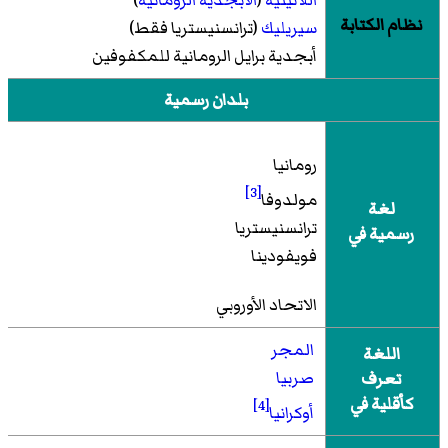
نظام الكتابة
سيريليك
(ترانسنيستريا فقط)
أبجدية برايل الرومانية للمكفوفين
بلدان رسمية
رومانيا
[3]
مولدوفا
لغة
ترانسنيستريا
رسمية في
فويفودينا
الاتحاد الأوروبي
المجر
اللغة
صربيا
تعرف
كأقلية في
[4]
أوكرانيا