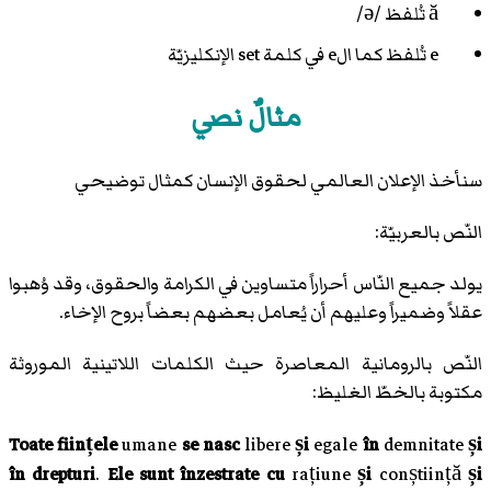
ă تُلفظ /ə/
e تُلفظ كما الe في كلمة set الإنكليزيّة
مثالٌ نصي
سنأخذ الإعلان العالمي لحقوق الإنسان كمثال توضيحي
النّص بالعربيّة:
يولد جميع النّاس أحراراً متساوين في الكرامة والحقوق، وقد وُهبوا
عقلاً وضميراً وعليهم أن يُعامل بعضهم بعضاً بروح الإخاء.
النّص بالرومانية المعاصرة حيث الكلمات اللاتينية الموروثة
مكتوبة بالخطّ الغليظ:
Toate ființele
umane
se nasc
libere
și
egale
în
demnitate
și
în drepturi
.
Ele sunt
înzestrate cu
rațiune
și
conștiință
și