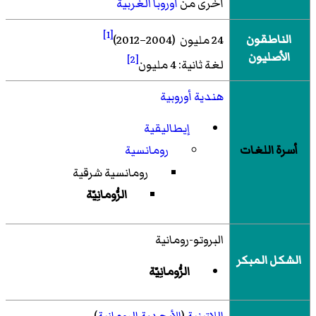
أخرى من
أوروبا الغربية
[1]
الناطقون
24 مليون (2004–2012)
الأصليون
[2]
لغة ثانية: 4 مليون
هندية أوروبية
إيطاليقية
أسرة اللغات
رومانسية
رومانسية شرقية
الرُّومانِيّة
البروتو-رومانية
الشكل المبكر
الرُّومانِيّة
اللاتينية
(
الأبجدية الرومانية
)