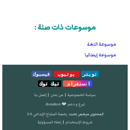
موسوعات ذات صلة :
موسوعة اللغة
موسوعة إيطاليا
تويتر
يوتيوب
فيسبوك
انستقرام
تيك توك
سياسة الخصوصية
|
من نحن
|
إتصل بنا
تبرع و دعم ❤️ donation
المحتوى مرخص تحت
رخصة المشاع الإبداعي 3.0
شروط الإستخدام
|
إخلاء المسؤولية