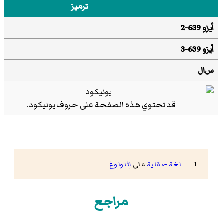
ترميز
أيزو 639-2
أيزو 639-3
س‌ال
قد تحتوي هذه الصفحة على حروف
يونيكود
.
لغة صقلية
على
إثنولوغ
مراجع