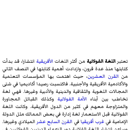
تعتبر
اللغة الفولانية
من أكثر اللغات
الأفريقية
انتشارا، قد بدأت
كتابتها منذ عدة قرون، وازدادت أهمية كتابتها في النصف الثاني
من
القرن العشرين
، حيث اهتمت بها المؤسسات التعلمية
والأكادمية الأفريقية والأجنبية. فاكتسبت رصيدا أكاديميا في شتى
المجالات اللغوية والثقافية والدينية والأدبية وغيرها. فهي لغة
تخاطب بين أبناء
الأمة الفولانية
وكذلك القبائل المجاورة
والمتزاوجة معهم في كثير من الدول الأفريقية. وكانت اللغة
الفولانية قبل الاستعمار لغة إدارة في بعض الممالك مثل الدولة
الإمامية في
غرب أفريقيا
في
القرن السابع عشر
الميلادي وغيرها.
وساعد انتشار اللغة الفلانية دور الزعماء الدينيين الفولانيين في