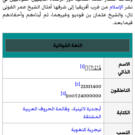
نشر
الإسلام
من غرب أفريقيا إلى شرقها أمثال الشيخ عمر الفوتى
تال، والشيخ عثمان بن فوديو وغيرهما، ثم أبناءهم وأحفادهم
فيما بعد.
اللغة الفولانية
الاسم
[1]
فُلْفُلْدٜ
الذاتي
[2]
22331400
الناطقون
[3]
24000000
(2007)
أبجدية لاتينية
،
وقائمة الحروف العربية
الكتابة
المشتقة
نيجرية كنغوية
النسب