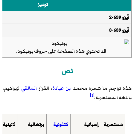
ترميز
أيزو 639-2
أيزو 639-3
قد تحتوي هذه الصفحة على حروف
يونيكود
.
نص
هذه تراجم ما شعره محمد
بن عبادة
، القزاز
المالقي
لإبراهيم،
[1]
باللغة المستعربة:
مستعربة
إسبانية
كتلونية
برتغالية
لاتينية