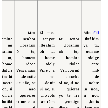
Meu
El meu
Mio
sîdî
domine
senhor
senyor
Mi señor
ïbrâhîm
mi
Ibrahim,
Ibrahim,
Ibrahim,
yâ tú,
brahim,
ó tu,
oh tu,
¡oh tú,
uemme
 tu,
homem
home
hombre
dolge!
homo
doce!
dolç!
dulce!
Fente
dulcis!
Vem a mim
Vine't a
Ven con mí
mib
ni mihi
de noite.
mi
a noche.
de
nocte.
Se não, se
de nit.
Si no, si no
nohte.
non, si
não
Si no, si
quieres,
In non,
non vis,
quiseres,
no vols,
yo te ire
si non
ibo tibi,
ir-me-ei a
aniré'm
contigo,
keris,