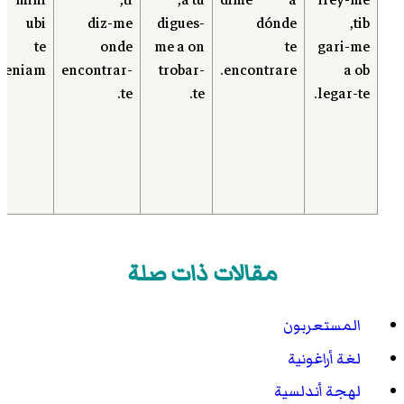
c mihi
ti,
a tu,
dime a
irey-me
ubi
diz-me
digues-
dónde
tib,
te
onde
me a on
te
gari-me
veniam.
encontrar-
trobar-
encontrare.
a ob
te.
te.
legar-te.
مقالات ذات صلة
المستعربون
لغة أراغونية
لهجة أندلسية