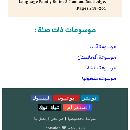
Language Family Series 5. London: Routledge.
Pages 248–264.
موسوعات ذات صلة :
موسوعة آسيا
موسوعة أفغانستان
موسوعة اللغة
موسوعة منغوليا
تويتر
يوتيوب
فيسبوك
انستقرام
تيك توك
سياسة الخصوصية
|
من نحن
|
إتصل بنا
تبرع و دعم ❤️ donation