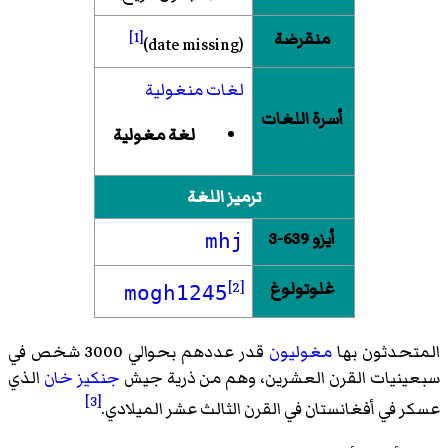
منقرضة
[1]
(date missing)
لغات منغولية
أسرة اللغات
لغة مغولية
ترميز اللغة
أيزو 639-3
mhj
غلوتولوغ
[2]
mogh1245
المتحدثون بها
مغوليون
قدر عددهم بحوالي 3000 شخص في
سبعينيات القرن العشرين، وهم من ذرية جيش
جنكيز خان
الذي
[3]
عسكر في أفغانستان في القرن الثالث عشر الميلادي.