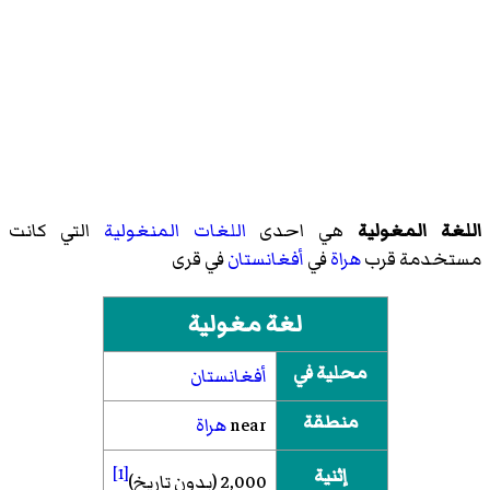
اللغة المغولية
هي احدى
اللغات المنغولية
التي كانت
مستخدمة قرب
هراة
في
أفغانستان
في قرى
لغة مغولية
محلية في
أفغانستان
منطقة
near
هراة
إثنية
[1]
2,000 (بدون تاريخ)